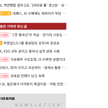
대교, 액면병합 앞두고도 '1000원 룰' 경고장…상장유지 시험대
네패스, AI 수혜에도 레버리지 부담 여전
레딧 시그널
'그깟 중국산'의 역습…전기차 시장도 내줄 셈인가
스크칼럼
허영길(LS그룹 홍보담당 상무)씨 장모상
고
씨, ESG 선두 굳히고 중국서 실적 반등 시동
석유화학 구조조정, 더 미루면 공멸이다
스크칼럼
나인테크, 35억 지키고 우군까지…관계사 활용 '1석2조'
성과급 전쟁이 남긴 숙제
스크칼럼
포스코, 철강재가 미아방지 목걸이로…아동 안전망 넓힌다