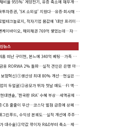
'부채비율 955%' 계양전기, 유증 축소에 재무개선 효과 '뚝'
한국투자증권, 'SK 소외설' 지웠다…유증·회사채 주관 연속 수임
글로벌테크놀로지, 적자기업 몸값에 '대만 프리미엄'…공모가 논란
엘앤케이바이오, 해외채권 769억 쌓였는데…자회사 4곳 자본잠식
아워홈 떠난 구미현, 본느에 340억 베팅…가족 지배체제 구축
JB금융 RORWA 2% 돌파…실적 견인은 은행 아닌 캐피탈
(AI 보험혁신)①생산성 최대 80% 개선…현실은 '실행 격차'
(락업의 두얼굴)②공모가 뛰자 첫날 매도…FI 엑시트 전략 갈렸다
HD현대엔솔, '한국판 IRA' 수혜 부상…세액공제 선택이 변수
유증·CB 줄줄이 무산…코스닥 벌점 급증에 상폐 압박
현대그린푸드, 수익성 본궤도…실적 개선에 주주환원까지
(약가 대수술)②약값 깎이자 R&D부터 축소…제약업계 비상경영 돌입