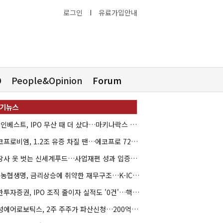
로그인
I
유료가입안내
O
People&Opinion
Forum
HB인베스트, IPO 무산 때 더 샀다…마키나락스 투자 2.7배 회수
에코프로비엠, 1.2조 유증 차질 땐…에코프로 7270억 '독박'
상장사 옷 벗는 신세계푸드…사업재편 성과 입증할까
NH농협생명, 금리상승에 취약한 재무구조…K-ICS 변동성 '주의보'
신한투자증권, IPO 조직 줄이자 실적도 '0건'…핵심 인력까지 이탈
해성에어로보틱스, 2주 주주가 파산신청…200억 CB 분쟁 확산