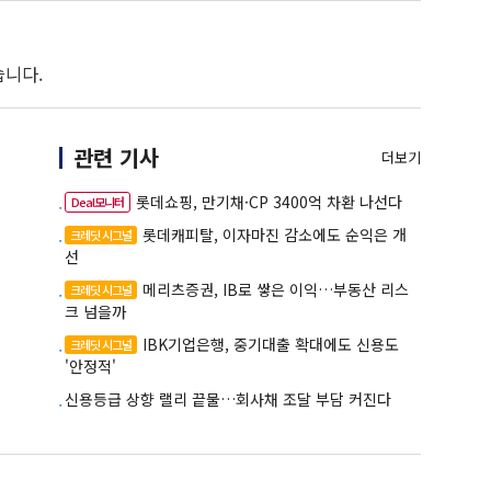
습니다.
관련 기사
더보기
롯데쇼핑, 만기채·CP 3400억 차환 나선다
Deal모니터
롯데캐피탈, 이자마진 감소에도 순익은 개
크레딧 시그널
선
메리츠증권, IB로 쌓은 이익…부동산 리스
크레딧 시그널
크 넘을까
IBK기업은행, 중기대출 확대에도 신용도
크레딧 시그널
'안정적'
신용등급 상향 랠리 끝물…회사채 조달 부담 커진다