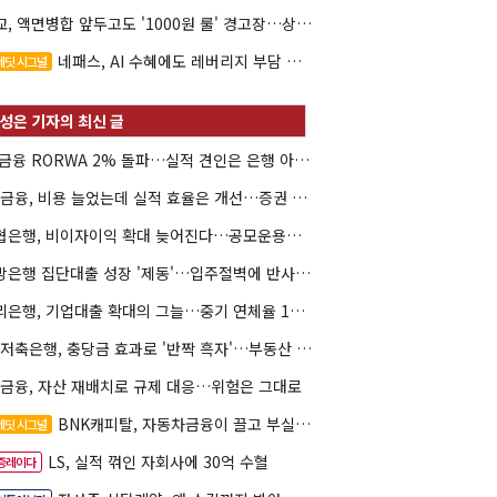
대교, 액면병합 앞두고도 '1000원 룰' 경고장…상장유지 시험대
네패스, AI 수혜에도 레버리지 부담 여전
레딧 시그널
JB금융 RORWA 2% 돌파…실적 견인은 은행 아닌 캐피탈
KB금융, 비용 늘었는데 실적 효율은 개선…증권 호황 효과
수협은행, 비이자이익 확대 늦어진다…공모운용사 인가 연말로
지방은행 집단대출 성장 '제동'…입주절벽에 반사이익도 희박
우리은행, 기업대출 확대의 그늘…중기 연체율 10년 만에 최고
KB저축은행, 충당금 효과로 '반짝 흑자'…부동산 손실은 대기
K금융, 자산 재배치로 규제 대응…위험은 그대로
BNK캐피탈, 자동차금융이 끌고 부실여신이 발목
레딧 시그널
LS, 실적 꺾인 자회사에 30억 수혈
증레이다