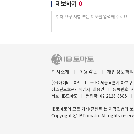
제보하기
0
회사소개
I
이용약관
I
개인정보처리
(주)아이비토마토
I
주소: 서울특별시 마포구 
청소년보호관리책임자: 최용민
I
등록번호: 서
제호: IB토마토
I
편집국: 02-2128-8585
I
IB토마토의 모든 기사(콘텐트)는 저작권법의 보
Copyright ⓒ IBTomato. All rights reserv