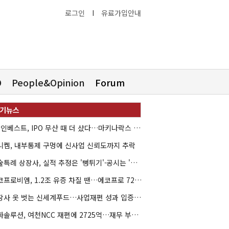
로그인
I
유료가입안내
O
People&Opinion
Forum
HB인베스트, IPO 무산 때 더 샀다…마키나락스 투자 2.7배 회수
니켐, 내부통제 구멍에 신사업 신뢰도까지 추락
기술특례 상장사, 실적 추정은 '뻥튀기'·공시는 '누락'
에코프로비엠, 1.2조 유증 차질 땐…에코프로 7270억 '독박'
상장사 옷 벗는 신세계푸드…사업재편 성과 입증할까
한화솔루션, 여천NCC 재편에 2725억…재무 부담 커지나