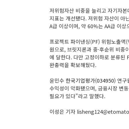
저위험자산 비중을 늘리고 자기자본
지표는 개선됐다. 저위험 자산이 아닌
A급 이상이며, 약 60%는 AA급 이
프로젝트 파이낸싱(PF) 위험노출액(익
원으로, 브릿지론과 중·후순위 비중이 
에 달한다. 다만 고정이하로 분류된 
완충력을 확보해뒀다.
윤민수
한국기업평가(034950)
연구원
수익성이 악화됐으며, 금융시장 변동
필요가 있다"라고 말했다.
이성은 기자 lisheng124@etomato