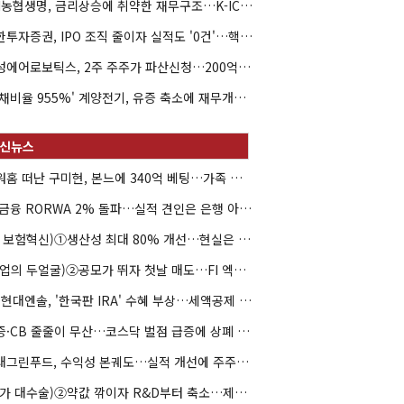
NH농협생명, 금리상승에 취약한 재무구조…K-ICS 변동성 '주의보'
신한투자증권, IPO 조직 줄이자 실적도 '0건'…핵심 인력까지 이탈
해성에어로보틱스, 2주 주주가 파산신청…200억 CB 분쟁 확산
'부채비율 955%' 계양전기, 유증 축소에 재무개선 효과 '뚝'
아워홈 떠난 구미현, 본느에 340억 베팅…가족 지배체제 구축
JB금융 RORWA 2% 돌파…실적 견인은 은행 아닌 캐피탈
(AI 보험혁신)①생산성 최대 80% 개선…현실은 '실행 격차'
(락업의 두얼굴)②공모가 뛰자 첫날 매도…FI 엑시트 전략 갈렸다
HD현대엔솔, '한국판 IRA' 수혜 부상…세액공제 선택이 변수
유증·CB 줄줄이 무산…코스닥 벌점 급증에 상폐 압박
현대그린푸드, 수익성 본궤도…실적 개선에 주주환원까지
(약가 대수술)②약값 깎이자 R&D부터 축소…제약업계 비상경영 돌입