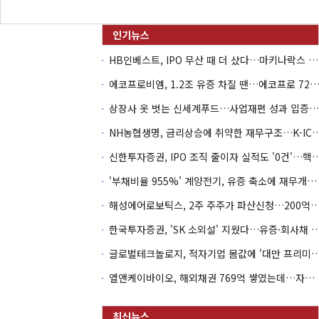
HB인베스트, IPO 무산 때 더 샀다…마키나락스 투자 2.7배 회수
에코프로비엠, 1.2조 유증 차질 땐…에코프로 7270억 '
상장사 옷 벗는 신세계푸드…사업재편 성과 입증할까
NH농협생명, 금리상승에 취약한 재무구조…K-IC
신한투자증권, IPO 조직 줄이자 실적도 '0건'
'부채비율 955%' 계양전기, 유증 축소에 재무개선 효과 '뚝'
해성에어로보틱스, 2주 주주가 파산신청…200억 CB 
한국투자증권, 'SK 소외설' 지웠다…유증·회사채 
글로벌테크놀로지, 적자기업 몸값에 '대만 프리미엄
엘앤케이바이오, 해외채권 769억 쌓였는데…자회사 4곳 자본잠식