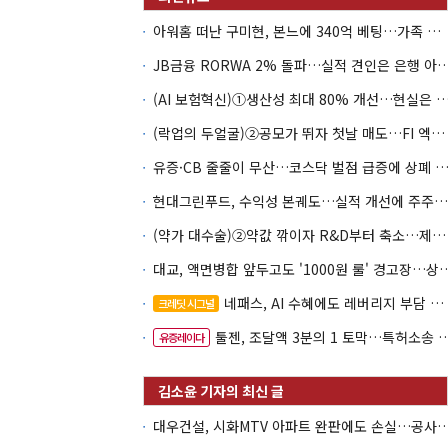
아워홈 떠난 구미현, 본느에 340억 베팅…가족 지배체제 구축
JB금융 RORWA 2% 돌파…실적 견인은 은
(AI 보험혁신)①생산성 최대 80% 개선…현실은 '실
(락업의 두얼굴)②공모가 뛰자 첫날 매도…FI 엑시트 전략 갈렸다
유증·CB 줄줄이 무산…코스닥 벌점 급증에 상폐
현대그린푸드, 수익성 본궤도…실적 개선에 주주환원까지
(약가 대수술)②약값 깎이자 R&D부터 축소…제약업계 비상경영 돌입
대교, 액면병합 앞두고도 '1000원 룰'
네패스, AI 수혜에도 레버리지 부담 여전
크레딧 시그널
툴젠, 조달액 3분의 1 토막…특허소송 비용부터 챙긴다
유증레이다
대우건설, 시화MTV 아파트 완판에도 손실…공