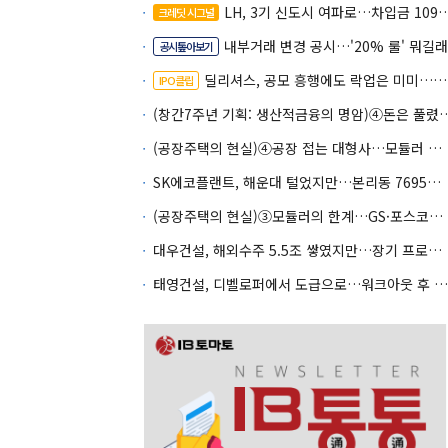
LH, 3기 신도시 여파로…차입금 109조까지 확대
크레딧 시그널
내부거래 변경 공시…'20% 룰' 뭐길래
공시톺아보기
딜리셔스, 공모 흥행에도 락업은 미미…441곳 중 확약 5곳
IPO클립
(창간7주년 기획: 생산적금융의 명암)④돈
(공장주택의 현실)④공장 접는 대형사…모듈러 주도권 전문기업으로
SK에코플랜트, 해운대 털었지만…본리동 7695억 PF 남았다
(공장주택의 현실)③모듈러의 한계…GS·포스코도 전략 수정
대우건설, 해외수주 5.5조 쌓였지만…장기 프로젝트 관리가 변수
태영건설, 디벨로퍼에서 도급으로…워크아웃 후 체질전환