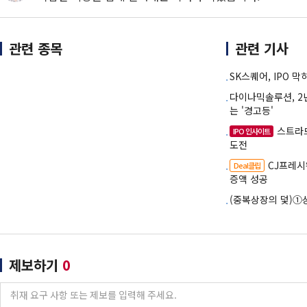
관련 종목
관련 기사
SK스퀘어, IPO 
다이나믹솔루션, 2
는 '경고등'
스트라드
IPO 인사이트
도전
CJ프레시
Deal클립
증액 성공
(중복상장의 덫)①
제보하기
0