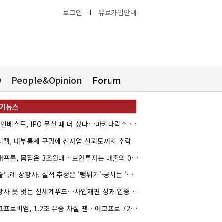
로그인
I
유료가입안내
O
People&Opinion
Forum
HB인베스트, IPO 무산 때 더 샀다…마키나락스 투자 2.7배 회수
니켐, 내부통제 구멍에 신사업 신뢰도까지 추락
크래프톤, 몸집은 3조원대…보안투자는 매출의 0.4%
기술특례 상장사, 실적 추정은 '뻥튀기'·공시는 '누락'
상장사 옷 벗는 신세계푸드…사업재편 성과 입증할까
에코프로비엠, 1.2조 유증 차질 땐…에코프로 7270억 '독박'