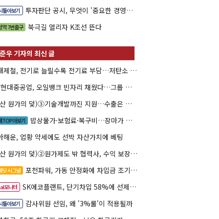
투자판단 공시, 무엇이 '중요한 경영사항'일까
시톺아보기
북극길 열리자 K조선 뜬다
정역 7번출구
현대제철, 전기로 늘릴수록 전기료 부담…저탄소 전환의 역설
HD현대중공업, 오일뱅크 빈자리 채웠다…그룹 배당 핵심축 부상
(방산 원가의 덫)③기술개발까진 지원…수출은 각자도생
밥상물가·보험료·복구비…장마가 내미는 청구서
제TOP아보기
아해운, 업황 약세에도 선박 자산가치에 베팅
(방산 원가의 덫)②원가제도 밖 협력사, 수익 보장도 협상력도 없다
포천파워, 가동 안정화에 차입금 조기상환 속도
레딧 시그널
SK에코플랜트, 단기차입 58%에 선제 차환 카드
eal모니터
감사위원 선임, 왜 '3%룰'이 적용될까
시톺아보기