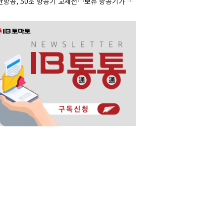
대한항공, 50조 항공기 교체전…보유 항공기가 조달 카드