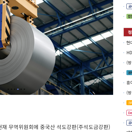
공
합
경
흥
크
D
공
 현재 무역위원회에 중국산 석도강판(주석도금강판)