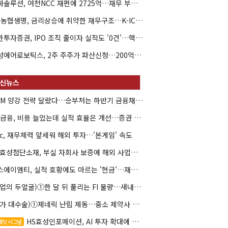
한화솔루션, 여천NCC 재편에 2725억…재무 부담 커지나
NH농협생명, 금리상승에 취약한 재무구조…K-ICS 변동성 '주의보'
신한투자증권, IPO 조직 줄이자 실적도 '0건'…핵심 인력까지 이탈
해성에어로보틱스, 2주 주주가 파산신청…200억 CB 분쟁 확산
DCM 양강 전략 달랐다…승부처는 하반기 금융채 빅딜
KB금융, 비용 늘었는데 실적 효율은 개선…증권 호황 효과
hc, 재무체력 앞세워 해외 투자…'본게임' 속도
HS효성첨단소재, 부실 자회사 보증에 해외 사업까지…부담 '가중'
에스에이엠티, 실적 호황에도 마르는 '현금'…재고·달러빚 부담 확대
(락업의 두얼굴)①한 달 뒤 풀리는 FI 물량…새내기주 오버행 경계
(약가 대수술)①제네릭 난립 제동…중소 제약사 수익성 비상
HS효성인포메이션, AI 투자 확대에 실적 체력 강화
레딧 시그널