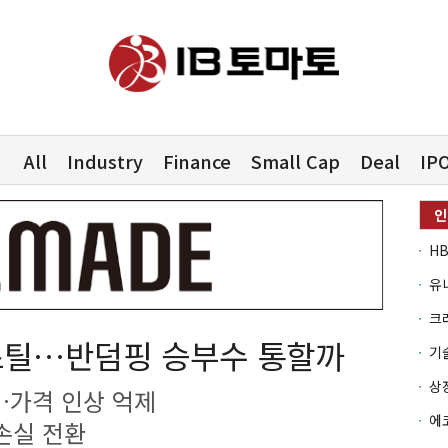
All
Industry
Finance
Small Cap
Deal
IP
유
스틸…반덤핑 승부수 통할까
…가격 인상 억제
손실 전환