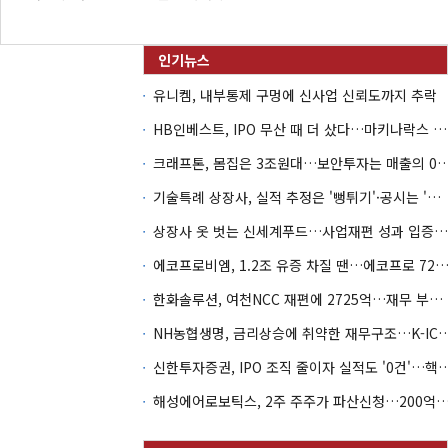
유니켐, 내부통제 구멍에 신사업 신뢰도까지 추락
HB인베스트, IPO 무산 때 더 샀다…마키나락스 투자 2.7배 회수
크래프톤, 몸집은 3조원대…보안투자는 매
기술특례 상장사, 실적 추정은 '뻥튀기'·공시는 '누락'
상장사 옷 벗는 신세계푸드…사업재편 성과 입증할까
에코프로비엠, 1.2조 유증 차질 땐…에코프로 7270억 '
한화솔루션, 여천NCC 재편에 2725억…재무 부담 커지나
NH농협생명, 금리상승에 취약한 재무구조…K-IC
신한투자증권, IPO 조직 줄이자 실적도 '0건'
해성에어로보틱스, 2주 주주가 파산신청…200억 CB 