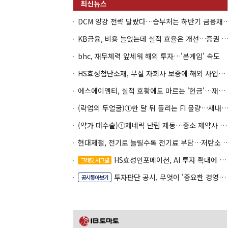
DCM 양강 전략 달랐다…승부처는 하
KB금융, 비용 늘었는데 실적 효율은 개선…증권 호황
bhc, 재무체력 앞세워 해외 투자…'본게임' 속도
HS효성첨단소재, 부실 자회사 보증에 해외 사업까지…부담 '가중'
에스에이엠티, 실적 호황에도 마르는 '현금'…재고·달러빚 부담 확대
(락업의 두얼굴)①한 달 뒤 풀리는 FI 물량…새내기주 오버행
(약가 대수술)①제네릭 난립 제동…중소 제약사 수익성 비상
현대제철, 전기로 늘릴수록 전기료 부담…
HS효성인포메이션, AI 투자 확대에 실적 체력 강화
크레딧 시그널
투자판단 공시, 무엇이 '중요한 경영사항'일까
공시톺아보기