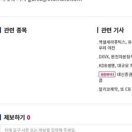
관련 종목
관련 기사
엑셀세라퓨틱스, 
우려 여전
DXVX, 완전자본
KDB생명, 대규모
대신증권,
유증레이다
큼
알리코제약, 또 CB
제보하기
0