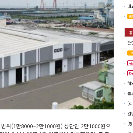
크
크
유
D
위(1만8000~2만1000원) 상단인 2만1000원으