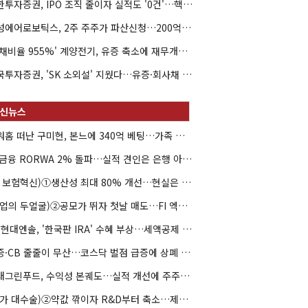
신한투자증권, IPO 조직 줄이자 실적도 '0건'…핵심 인력까지 이탈
해성에어로보틱스, 2주 주주가 파산신청…200억 CB 분쟁 확산
'부채비율 955%' 계양전기, 유증 축소에 재무개선 효과 '뚝'
한국투자증권, 'SK 소외설' 지웠다…유증·회사채 주관 연속 수임
아워홈 떠난 구미현, 본느에 340억 베팅…가족 지배체제 구축
JB금융 RORWA 2% 돌파…실적 견인은 은행 아닌 캐피탈
(AI 보험혁신)①생산성 최대 80% 개선…현실은 '실행 격차'
(락업의 두얼굴)②공모가 뛰자 첫날 매도…FI 엑시트 전략 갈렸다
HD현대엔솔, '한국판 IRA' 수혜 부상…세액공제 선택이 변수
유증·CB 줄줄이 무산…코스닥 벌점 급증에 상폐 압박
현대그린푸드, 수익성 본궤도…실적 개선에 주주환원까지
(약가 대수술)②약값 깎이자 R&D부터 축소…제약업계 비상경영 돌입