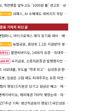
대교, 액면병합 앞두고도 '1000원 룰' 경고장…상장유지 시험대
네패스, AI 수혜에도 레버리지 부담 여전
레딧 시그널
한앤컴퍼니, 마이크로웍스 매각 장기화 대비…배당 회수판 깔았다
농협금융, 중앙회 1.2조 지원받아 생산적금융 확대
레딧 시그널
엘앤씨바이오, 1406억 유증…최대주주는 절반만 청약
증레이다
우리금융, 신종자본증권 발행했지만 차환금리 '부담'
eal모니터
해외 사모대출, 부도율 '역대 최고'…삼성증권 판매상품도 환매 불안
클로봇, 임원은 고점 매도·최대주주는 유증 외면…책임투자 도마
(리캡의 명암)③지분은 남기고 원금은 빼고…헤지펀드로 번진 리캡
엘앤케이바이오, 해외채권 769억 쌓였는데…자회사 4곳 자본잠식
(창간7주년 기획: 생산적금융의 명암)①국민성장펀드 자금흐름 해부