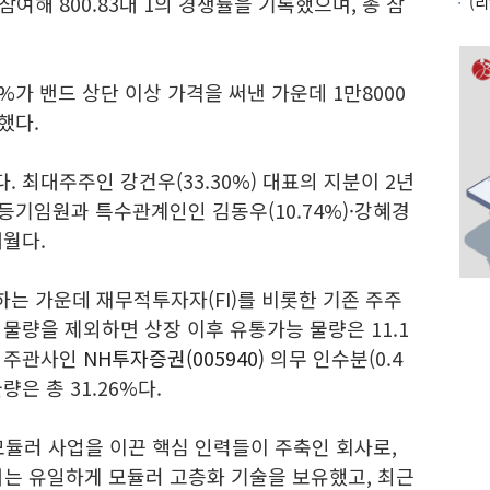
참여해 800.83대 1의 경쟁률을 기록했으며, 총 참
가 밴드 상단 이상 가격을 써낸 가운데 1만8000
했다.
다. 최대주주인 강건우(33.30%) 대표의 지분이 2년
등기임원과 특수관계인인 김동우(10.74%)·강혜경
개월다.
하는 가운데 재무적투자자(FI)를 비롯한 기존 주주
수 물량을 제외하면 상장 이후 유통가능 물량은 11.1
)과 주관사인
NH투자증권(005940)
의무 인수분(0.4
은 총 31.26%다.
모듈러 사업을 이끈 핵심 인력들이 주축인 회사로,
서는 유일하게 모듈러 고층화 기술을 보유했고, 최근