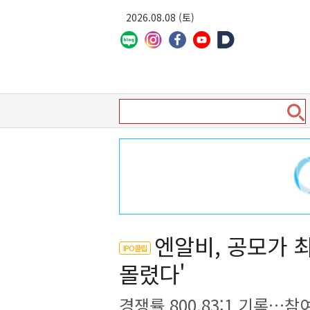
2026.08.08 (토)
엔알비, 공모가 
IPO클립
몰렸다'
경쟁률 800.83:1 기록…참