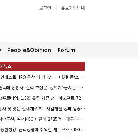
로그인
I
유료가입안내
O
People&Opinion
Forum
HB인베스트, IPO 무산 때 더 샀다…마키나락스 투자 2.7배 회수
기술특례 상장사, 실적 추정은 '뻥튀기'·공시는 '누락'
에코프로비엠, 1.2조 유증 차질 땐…에코프로 7270억 '독박'
상장사 옷 벗는 신세계푸드…사업재편 성과 입증할까
한화솔루션, 여천NCC 재편에 2725억…재무 부담 커지나
NH농협생명, 금리상승에 취약한 재무구조…K-ICS 변동성 '주의보'