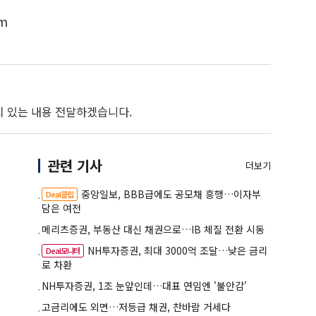
m
치 있는 내용 전달하겠습니다.
관련 기사
더보기
중앙일보, BBB급에도 공모채 흥행…이자부
Deal클립
담은 여전
메리츠증권, 부동산 대신 채권으로…IB 체질 전환 시동
NH투자증권, 최대 3000억 조달…낮은 금리
Deal모니터
로 차환
NH투자증권, 1조 눈앞인데…대표 연임엔 '불안감'
고금리에도 외면…저등급 채권, 찬바람 거세다