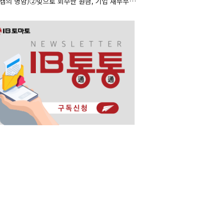
(리캡의 명암)②빚으로 회수한 원금, 기업 재무부담으로 남았다