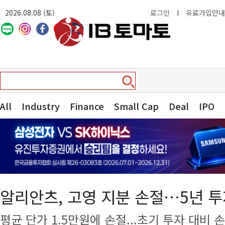
2026.08.08 (토)
로그인
I
유료가입안내
All
Industry
Finance
Small Cap
Deal
IPO
알리안츠, 고영 지분 손절…5년 투
평균 단가 1.5만원에 손절...초기 투자 대비 