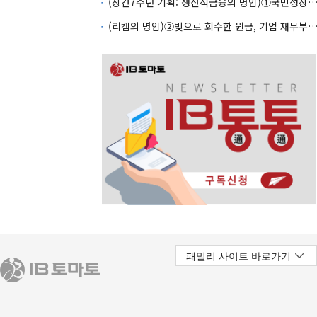
(창간7주년 기획: 생산적금융의 명암)①국민성장펀드 자금흐름
(리캡의 명암)②빚으로 회수한 원금, 기업 재무부담으로 