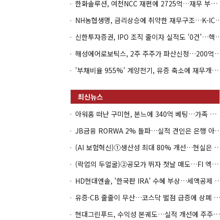
한화솔루션, 여천NCC 재편에 2725억…재무 부담 커지나
NH농협생명, 금리상승에 취약한 재무구조…K-IC
신한투자증권, IPO 조직 줄이자 실적도 '0건'
해성에어로보틱스, 2주 주주가 파산신청…200억 CB 
'부채비율 955%' 계양전기, 유증 축소에 재무개선 효과 '뚝'
아워홈 떠난 구미현, 본느에 340억 베팅…가족 지배체제 구축
JB금융 RORWA 2% 돌파…실적 견인은 은
(AI 보험혁신)①생산성 최대 80% 개선…현실은 '실
(락업의 두얼굴)②공모가 뛰자 첫날 매도…FI 엑시트 전략 갈렸다
HD현대엔솔, '한국판 IRA' 수혜 부상…세액공
유증·CB 줄줄이 무산…코스닥 벌점 급증에 상폐
현대그린푸드, 수익성 본궤도…실적 개선에 주주환원까지