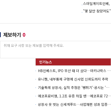
스마일게이트인베, 
"몇 달만 참았어도
제보하기
0
HB인베스트, IPO 무산 때 더 샀다…마키나락스 투자 2.7배 회수
유니켐, 내부통제 구멍에 신사업 신뢰도까지 추락
기술특례 상장사, 실적 추정은 '뻥튀기'·공시는 '누락'
에코프로비엠, 1.2조 유증 차질 땐…에코프로 7270억 '
상장사 옷 벗는 신세계푸드…사업재편 성과 입증할까