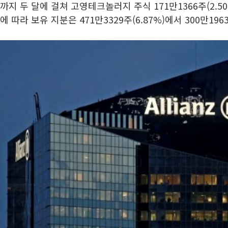
까지 두 달에 걸쳐 고영테크놀러지 주식 171만1366주(2.5
에 따라 보유 지분은 471만3329주(6.87%)에서 300만196