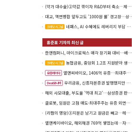
(약가 대수술)②약값 깎이자 R&D부터 축소…제약업계 비상경영 돌입
대교, 액면병합 앞두고도 '1000원 룰'
네패스, AI 수혜에도 레버리지 부담 여전
크레딧 시그널
한앤컴퍼니, 마이크로웍스 매각 장기화 대비…배당 회수판 깔았다
농협금융, 중앙회 1.2조 지원받아 생산적금융 확대
크레딧 시그널
엘앤씨바이오, 1406억 유증…최대주주는 절반만 청약
유증레이다
우리금융, 신종자본증권 발행했지만 차환금리 '부담'
Deal모니터
해외 사모대출, 부도율 '역대 최고'…삼성증권 판매상품도 환매 불안
클로봇, 임원은 고점 매도·최대주주는 유증 외면…책임투자 도마
(리캡의 명암)③지분은 남기고 원금은 빼고…헤지펀드로 번진 리캡
엘앤케이바이오, 해외채권 769억 쌓였는데…자회사 4곳 자본잠식