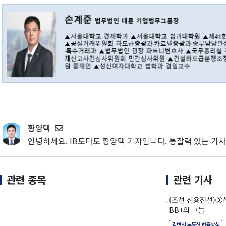
황양택
안녕하세요. IB토마토 황양택 기자입니다. 통찰력 있는 기
관련 종목
관련 기사
(조선 신용전선)③
BB+의 그늘
김변의 부동산 법률상식