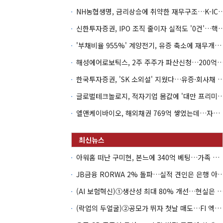
NH농협생명, 금리상승에 취약한 재무구조…K-IC
신한투자증권, IPO 조직 줄이자 실적도 '0건'
'부채비율 955%' 계양전기, 유증 축소에 재무개선 효과 '뚝'
해성에어로보틱스, 2주 주주가 파산신청…200억 CB 
한국투자증권, 'SK 소외설' 지웠다…유증·회사채 
글로벌테크놀로지, 적자기업 몸값에 '대만 프리미엄
엘앤케이바이오, 해외채권 769억 쌓였는데…자회사 4곳 자본잠식
아워홈 떠난 구미현, 본느에 340억 베팅…가족 지배체제 구축
JB금융 RORWA 2% 돌파…실적 견인은 은
(AI 보험혁신)①생산성 최대 80% 개선…현실은 '실
(락업의 두얼굴)②공모가 뛰자 첫날 매도…FI 엑시트 전략 갈렸다