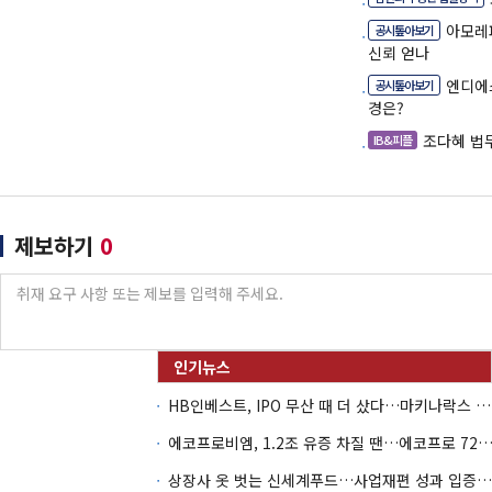
아모레
공시톺아보기
신뢰 얻나
엔디에
공시톺아보기
경은?
조다혜 법
IB&피플
제보하기
0
HB인베스트, IPO 무산 때 더 샀다…마키나락스 투자 2.7배 회수
에코프로비엠, 1.2조 유증 차질 땐…에코프로 7270억 '
상장사 옷 벗는 신세계푸드…사업재편 성과 입증할까