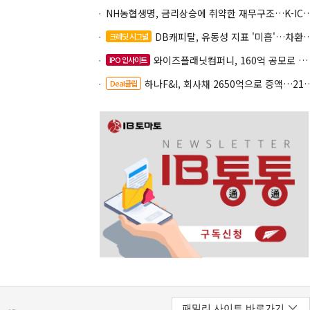
NH농협생명, 금리상승에 취약한 재무구조…K-IC
DB캐피탈, 유동성 지표 '미흡'…차환 부담 커진다
크레딧 시그널
와이즈플래닛컴퍼니, 160억 공모로 글로벌 확장
IPO 인사이트
하나F&I, 회사채 2650억으로 증액…2150억은 차환
Deal클립