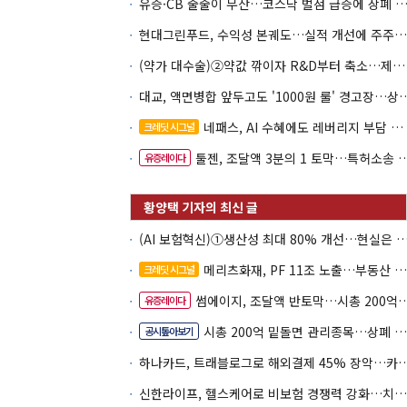
유증·CB 줄줄이 무산…코스닥 벌점 급증에 상폐
현대그린푸드, 수익성 본궤도…실적 개선에 주주환원까지
(약가 대수술)②약값 깎이자 R&D부터 축소…제약업계 비상경영 돌입
대교, 액면병합 앞두고도 '1000원 룰'
네패스, AI 수혜에도 레버리지 부담 여전
크레딧 시그널
툴젠, 조달액 3분의 1 토막…특허소송 비용부터 챙긴다
유증레이다
(AI 보험혁신)①생산성 최대 80% 개선…현실은 '실
메리츠화재, PF 11조 노출…부동산 사업성 저하 우려
크레딧 시그널
썸에이지, 조달액 반토막…시총 200억 못 넘으면 철회
유증레이다
시총 200억 밑돌면 관리종목…상폐 피하려면
공시톺아보기
하나카드, 트래블로그로 해외결제 45% 장악
신한라이프, 헬스케어로 비보험 경쟁력 강화…치매·간병 공략