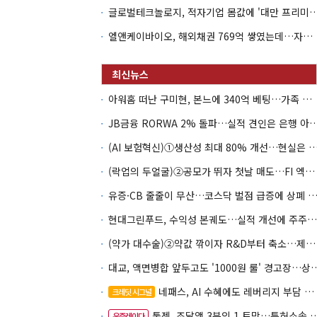
글로벌테크놀로지, 적자기업 몸값에 '대만 프리미엄
엘앤케이바이오, 해외채권 769억 쌓였는데…자회사 4곳 자본잠식
아워홈 떠난 구미현, 본느에 340억 베팅…가족 지배체제 구축
JB금융 RORWA 2% 돌파…실적 견인은 은
(AI 보험혁신)①생산성 최대 80% 개선…현실은 '실
(락업의 두얼굴)②공모가 뛰자 첫날 매도…FI 엑시트 전략 갈렸다
유증·CB 줄줄이 무산…코스닥 벌점 급증에 상폐
현대그린푸드, 수익성 본궤도…실적 개선에 주주환원까지
(약가 대수술)②약값 깎이자 R&D부터 축소…제약업계 비상경영 돌입
대교, 액면병합 앞두고도 '1000원 룰'
네패스, AI 수혜에도 레버리지 부담 여전
크레딧 시그널
툴젠, 조달액 3분의 1 토막…특허소송 비용부터 챙긴다
유증레이다