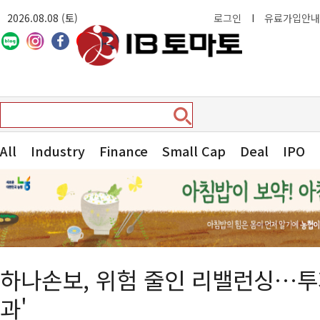
2026.08.08 (토)
로그인
I
유료가입안내
All
Industry
Finance
Small Cap
Deal
IPO
하나손보, 위험 줄인 리밸런싱…투
과'