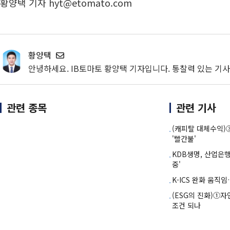
황양택 기자 hyt@etomato.com
황양택
안녕하세요. IB토마토 황양택 기자입니다. 통찰력 있는 기
관련 종목
관련 기사
(캐피탈 대체수익
'빨간불'
KDB생명, 산업은
중'
K-ICS 완화 움직
(ESG의 진화)①
조건 되나