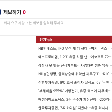
제보하기
0
HB인베스트, IPO 무산 때 더 샀다…마키나락스 투자 2.7배 회수
에코프로비엠, 1.2조 유증 차질 땐…에코프로 7270억 '
상장사 옷 벗는 신세계푸드…사업재편 성과 입증할까
NH농협생명, 금리상승에 취약한 재무구조…K-IC
신한투자증권, IPO 조직 줄이자 실적도 '0건'
'부채비율 955%' 계양전기, 유증 축소에 재무개선 효과 '뚝'
해성에어로보틱스, 2주 주주가 파산신청…200억 CB 
한국투자증권, 'SK 소외설' 지웠다…유증·회사채 