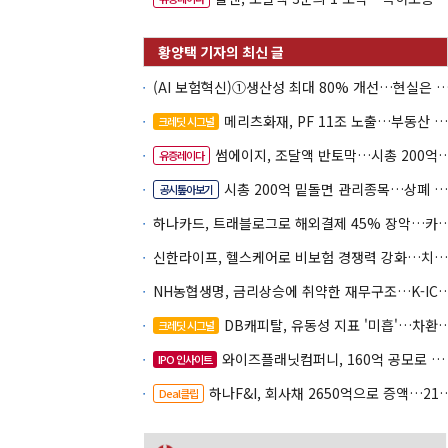
(AI 보험혁신)①생산성 최대 80% 개선…현실은 '실
메리츠화재, PF 11조 노출…부동산 사업성 저하 우려
크레딧 시그널
썸에이지, 조달액 반토막…시총 200억 못 넘으면 철회
유증레이다
시총 200억 밑돌면 관리종목…상폐 피하려면
공시톺아보기
하나카드, 트래블로그로 해외결제 45% 장악
신한라이프, 헬스케어로 비보험 경쟁력 강화…치매·간병 공략
NH농협생명, 금리상승에 취약한 재무구조…K-IC
DB캐피탈, 유동성 지표 '미흡'…차환 부담 커진다
크레딧 시그널
와이즈플래닛컴퍼니, 160억 공모로 글로벌 확장
IPO 인사이트
하나F&I, 회사채 2650억으로 증액…2150억은 차환
Deal클립