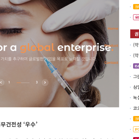
크
유
IB
코
크
무건전성 ‘우수’
I