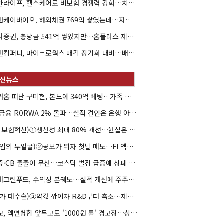
신한라이프, 헬스케어로 비보험 경쟁력 강화…치매·간병 공략
엘앤케이바이오, 해외채권 769억 쌓였는데…자회사 4곳 자본잠식
하나증권, 충당금 541억 쌓았지만…홈플러스 제재는 추가 비용 불씨
한앤컴퍼니, 마이크로웍스 매각 장기화 대비…배당 회수판 깔았다
아워홈 떠난 구미현, 본느에 340억 베팅…가족 지배체제 구축
JB금융 RORWA 2% 돌파…실적 견인은 은행 아닌 캐피탈
(AI 보험혁신)①생산성 최대 80% 개선…현실은 '실행 격차'
(락업의 두얼굴)②공모가 뛰자 첫날 매도…FI 엑시트 전략 갈렸다
유증·CB 줄줄이 무산…코스닥 벌점 급증에 상폐 압박
현대그린푸드, 수익성 본궤도…실적 개선에 주주환원까지
(약가 대수술)②약값 깎이자 R&D부터 축소…제약업계 비상경영 돌입
대교, 액면병합 앞두고도 '1000원 룰' 경고장…상장유지 시험대