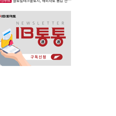
글로벌테크놀로지, 해외사로 몸값 산정…520억 공모
O 인사이트