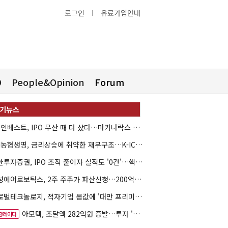
로그인
I
유료가입안내
O
People&Opinion
Forum
HB인베스트, IPO 무산 때 더 샀다…마키나락스 투자 2.7배 회수
NH농협생명, 금리상승에 취약한 재무구조…K-ICS 변동성 '주의보'
신한투자증권, IPO 조직 줄이자 실적도 '0건'…핵심 인력까지 이탈
해성에어로보틱스, 2주 주주가 파산신청…200억 CB 분쟁 확산
글로벌테크놀로지, 적자기업 몸값에 '대만 프리미엄'…공모가 논란
아모텍, 조달액 282억원 증발…투자 '속도 조절' 불가피
증레이다