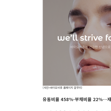
(사진=바이오비쥬 홈페이지 갈무리)
유동비율 458%·부채비율 22%…재