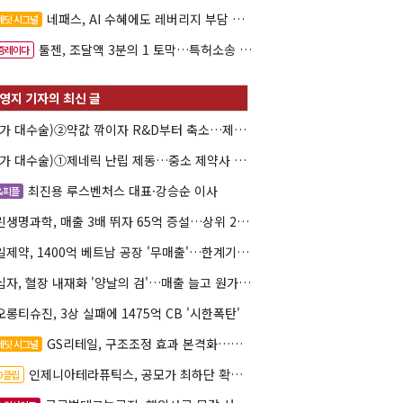
네패스, AI 수혜에도 레버리지 부담 여전
레딧 시그널
툴젠, 조달액 3분의 1 토막…특허소송 비용부터 챙긴다
증레이다
(약가 대수술)②약값 깎이자 R&D부터 축소…제약업계 비상경영 돌입
(약가 대수술)①제네릭 난립 제동…중소 제약사 수익성 비상
최진용 루스벤처스 대표·강승순 이사
&피플
그린생명과학, 매출 3배 뛰자 65억 증설…상위 2곳 의존도 82%
삼일제약, 1400억 베트남 공장 '무매출'…한계기업 편입 위기
녹십자, 혈장 내재화 '양날의 검'…매출 늘고 원가도 상승
오롱티슈진, 3상 실패에 1475억 CB '시한폭탄'
GS리테일, 구조조정 효과 본격화…재무체력 '강화'
레딧 시그널
인제니아테라퓨틱스, 공모가 최하단 확정…600억 조달
PO클립