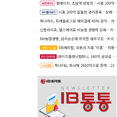
썸에이지, 조달액 반토막…시총 200억 못 넘으면 철회
유증레이다
시총 200억 밑돌면 관리종목…상폐 피하려면
공시톺아보기
하나카드, 트래블로그로 해외결제 45% 장악
신한라이프, 헬스케어로 비보험 경쟁력 강화…치매·간병 공략
NH농협생명, 금리상승에 취약한 재무구조…K-IC
DB캐피탈, 유동성 지표 '미흡'…차환 부담 커진다
크레딧 시그널
와이즈플래닛컴퍼니, 160억 공모로 글로벌 확장
IPO 인사이트
하나F&I, 회사채 2650억으로 증액…2150억은 차환
Deal클립