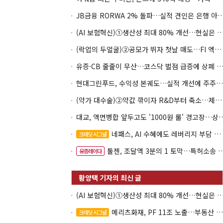
JB금융 RORWA 2% 돌파…실적 견인은 은
(AI 보험혁신)①생산성 최대 80% 개선…현실은 '실
(락업의 두얼굴)②공모가 뛰자 첫날 매도…FI 엑시트 전략 갈렸다
유증·CB 줄줄이 무산…코스닥 벌점 급증에 상폐
현대그린푸드, 수익성 본궤도…실적 개선에 주주환원까지
(약가 대수술)②약값 깎이자 R&D부터 축소…제약업계 비상경영 돌입
대교, 액면병합 앞두고도 '1000원 룰'
네패스, AI 수혜에도 레버리지 부담 여전
크레딧 시그널
툴젠, 조달액 3분의 1 토막…특허소송 비용부터 챙긴다
유증레이다
(AI 보험혁신)①생산성 최대 80% 개선…현실은 '실
메리츠화재, PF 11조 노출…부동산 사업성 저하 우려
크레딧 시그널