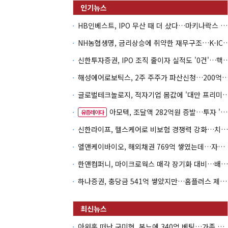
HB인베스트, IPO 무산 때 더 샀다…마키나락스 투자 2.7배 회수
NH농협생명, 금리상승에 취약한 재무구조…K-IC
신한투자증권, IPO 조직 줄이자 실적도 '0건'
해성에어로보틱스, 2주 주주가 파산신청…200억 CB 
글로벌테크놀로지, 적자기업 몸값에 '대만 프리미엄
아모텍, 조달액 282억원 증발…투자 '속도 조절' 불가피
유증레이다
신한라이프, 헬스케어로 비보험 경쟁력 강화…치매·간병 공략
엘앤케이바이오, 해외채권 769억 쌓였는데…자회사 4곳 자본잠식
한앤컴퍼니, 마이크로웍스 매각 장기화 대비…배당 회수판 깔았다
하나증권, 충당금 541억 쌓았지만…홈플러스 제재는 추가 비용 불씨
아워홈 떠난 구미현, 본느에 340억 베팅…가족 지배체제 구축