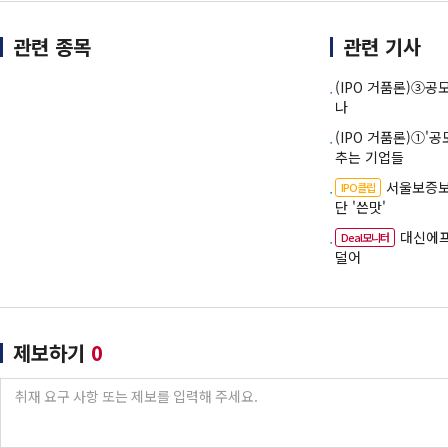
관련 종목
관련 기사
(IPO 거품론)③공
나
(IPO 거품론)①'
추는 기업들
서울보증보
IPO클립
단 '쓴맛'
대신에프
Deal모니터
덜어
제보하기
0