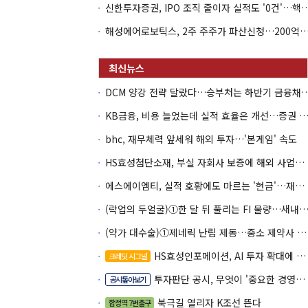
신한투자증권, IPO 조직 줄이자 실적도 '0건'
해성에어로보틱스, 2주 주주가 파산신청…200억 CB 
DCM 양강 전략 달랐다…승부처는 하
KB금융, 비용 늘었는데 실적 효율은 개선…증권 호황
bhc, 재무체력 앞세워 해외 투자…'본게임' 속도
HS효성첨단소재, 부실 자회사 보증에 해외 사업까지…부담 '가중'
에스에이엠티, 실적 호황에도 마르는 '현금'…재고·달러빚 부담 확대
(락업의 두얼굴)①한 달 뒤 풀리는 FI 물량…새내기주 오버행
(약가 대수술)①제네릭 난립 제동…중소 제약사 수익성 비상
HS효성인포메이션, AI 투자 확대에 실적 체력 강화
크레딧 시그널
투자판단 공시, 무엇이 '중요한 경영사항'일까
공시톺아보기
북극길 열리자 K조선 뜬다
합정역 7번출구