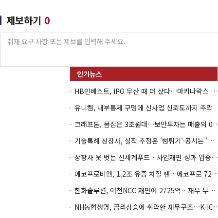
제보하기
0
HB인베스트, IPO 무산 때 더 샀다…마키나락스 투자 2.7배 회수
유니켐, 내부통제 구멍에 신사업 신뢰도까지 추락
크래프톤, 몸집은 3조원대…보안투자는 매
기술특례 상장사, 실적 추정은 '뻥튀기'·공시는 '누락'
상장사 옷 벗는 신세계푸드…사업재편 성과 입증할까
에코프로비엠, 1.2조 유증 차질 땐…에코프로 7270억 '
한화솔루션, 여천NCC 재편에 2725억…재무 부담 커지나
NH농협생명, 금리상승에 취약한 재무구조…K-IC