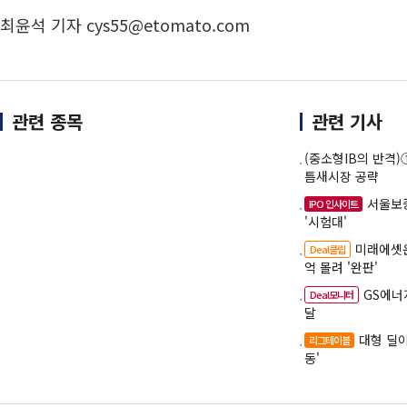
최윤석 기자 cys55@etomato.com
관련 종목
관련 기사
(중소형IB의 반격)
틈새시장 공략
서울보
IPO 인사이트
'시험대'
미래에셋운
Deal클립
억 몰려 '완판'
GS에너
Deal모니터
달
대형 딜이
리그테이블
동'