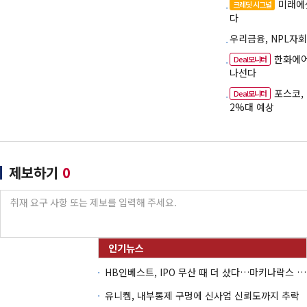
미래에
크레딧 시그널
다
우리금융, NPL자회
한화에어
Deal모니터
나선다
포스코,
Deal모니터
2%대 예상
제보하기
0
HB인베스트, IPO 무산 때 더 샀다…마키나락스 투자 2.7배 회수
유니켐, 내부통제 구멍에 신사업 신뢰도까지 추락