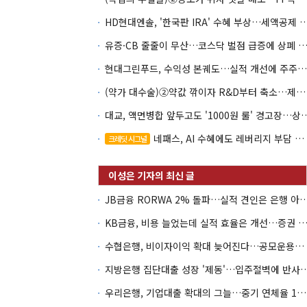
HD현대엔솔, '한국판 IRA' 수혜 부상…세액공
유증·CB 줄줄이 무산…코스닥 벌점 급증에 상폐
현대그린푸드, 수익성 본궤도…실적 개선에 주주환원까지
(약가 대수술)②약값 깎이자 R&D부터 축소…제약업계 비상경영 돌입
대교, 액면병합 앞두고도 '1000원 룰'
네패스, AI 수혜에도 레버리지 부담 여전
크레딧 시그널
JB금융 RORWA 2% 돌파…실적 견인은 은
KB금융, 비용 늘었는데 실적 효율은 개선…증권 호황
수협은행, 비이자이익 확대 늦어진다…공모운용사 인가 연말로
지방은행 집단대출 성장 '제동'…입주절벽
우리은행, 기업대출 확대의 그늘…중기 연체율 10년 만에 최고