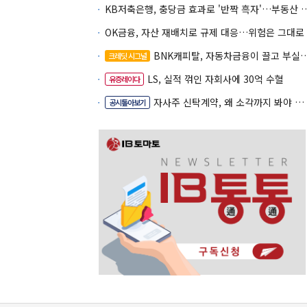
KB저축은행, 충당금 효과로 '반짝 흑
OK금융, 자산 재배치로 규제 대응…위험은 그대로
BNK캐피탈, 자동차금융이 끌고 부실여신이 발목
크레딧 시그널
LS, 실적 꺾인 자회사에 30억 수혈
유증레이다
자사주 신탁계약, 왜 소각까지 봐야 할까
공시톺아보기