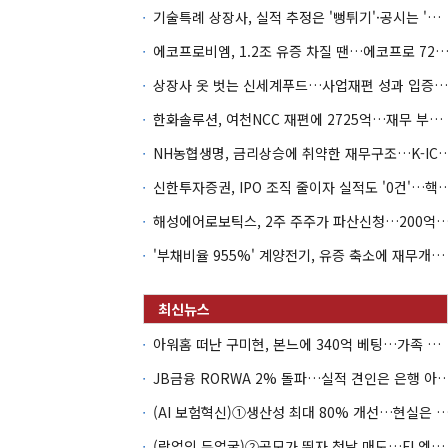
기술특례 상장사, 실적 추정은 '뻥튀기'·공시는 '누락'
에코프로비엠, 1.2조 유증 차질 땐…에코프로 7270억 '
상장사 옷 벗는 신세계푸드…사업재편 성과 입증할까
한화솔루션, 여천NCC 재편에 2725억…재무 부담 커지나
NH농협생명, 금리상승에 취약한 재무구조…K-IC
신한투자증권, IPO 조직 줄이자 실적도 '0건'
해성에어로보틱스, 2주 주주가 파산신청…200억 CB 
'부채비율 955%' 계양전기, 유증 축소에 재무개선 효과 '뚝'
아워홈 떠난 구미현, 본느에 340억 베팅…가족 지배체제 구축
JB금융 RORWA 2% 돌파…실적 견인은 은
(AI 보험혁신)①생산성 최대 80% 개선…현실은 '실
(락업의 두얼굴)②공모가 뛰자 첫날 매도…FI 엑시트 전략 갈렸다