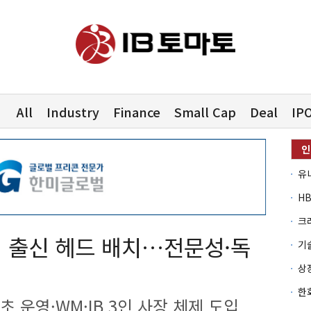
All
Industry
Finance
Small Cap
Deal
IP
유
 출신 헤드 배치…전문성·독
초 운영·WM·IB 3인 사장 체제 도입