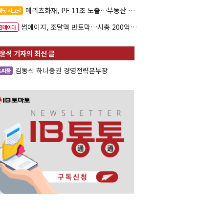
메리츠화재, PF 11조 노출…부동산 사업성 저하 우려
레딧 시그널
썸에이지, 조달액 반토막…시총 200억 못 넘으면 철회
증레이다
김동식 하나증권 경영전략본부장
&피플