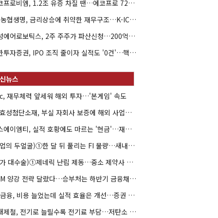
에코프로비엠, 1.2조 유증 차질 땐…에코프로 7270억 '독박'
NH농협생명, 금리상승에 취약한 재무구조…K-ICS 변동성 '주의보'
해성에어로보틱스, 2주 주주가 파산신청…200억 CB 분쟁 확산
신한투자증권, IPO 조직 줄이자 실적도 '0건'…핵심 인력까지 이탈
hc, 재무체력 앞세워 해외 투자…'본게임' 속도
HS효성첨단소재, 부실 자회사 보증에 해외 사업까지…부담 '가중'
에스에이엠티, 실적 호황에도 마르는 '현금'…재고·달러빚 부담 확대
(락업의 두얼굴)①한 달 뒤 풀리는 FI 물량…새내기주 오버행 경계
(약가 대수술)①제네릭 난립 제동…중소 제약사 수익성 비상
DCM 양강 전략 달랐다…승부처는 하반기 금융채 빅딜
KB금융, 비용 늘었는데 실적 효율은 개선…증권 호황 효과
현대제철, 전기로 늘릴수록 전기료 부담…저탄소 전환의 역설