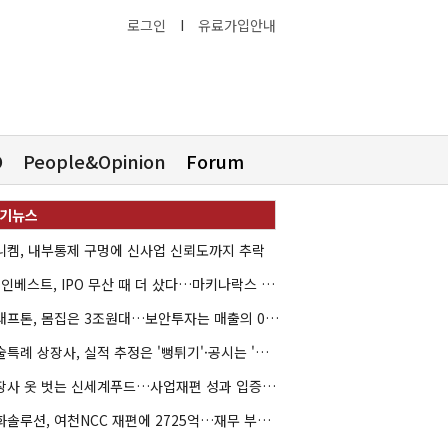
로그인
I
유료가입안내
O
People&Opinion
Forum
니켐, 내부통제 구멍에 신사업 신뢰도까지 추락
HB인베스트, IPO 무산 때 더 샀다…마키나락스 투자 2.7배 회수
크래프톤, 몸집은 3조원대…보안투자는 매출의 0.4%
기술특례 상장사, 실적 추정은 '뻥튀기'·공시는 '누락'
상장사 옷 벗는 신세계푸드…사업재편 성과 입증할까
한화솔루션, 여천NCC 재편에 2725억…재무 부담 커지나