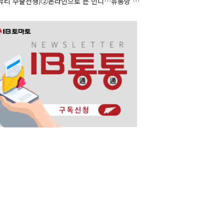
(K뷰티 수출전쟁)②온라인으로 뜬 인디…유통망 앞세운 대형사