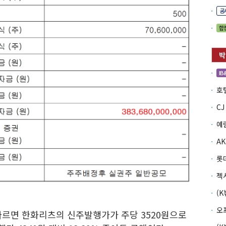
공
합
IB
예
롯
오
르면 한화리츠의 신주발행가가 주당 3520원으로