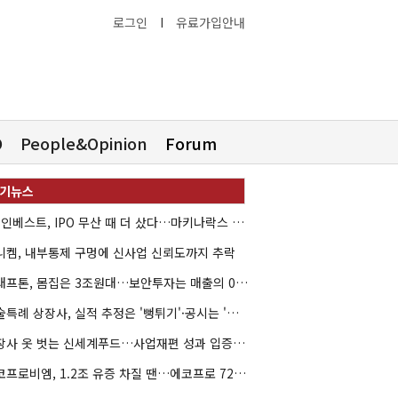
로그인
I
유료가입안내
O
People&Opinion
Forum
HB인베스트, IPO 무산 때 더 샀다…마키나락스 투자 2.7배 회수
니켐, 내부통제 구멍에 신사업 신뢰도까지 추락
크래프톤, 몸집은 3조원대…보안투자는 매출의 0.4%
기술특례 상장사, 실적 추정은 '뻥튀기'·공시는 '누락'
상장사 옷 벗는 신세계푸드…사업재편 성과 입증할까
에코프로비엠, 1.2조 유증 차질 땐…에코프로 7270억 '독박'