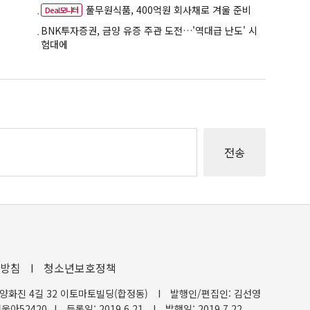
풀무원식품, 400억원 회사채로 겨울 준비
Deal모니터
BNK투자증권, 금양 유증 주관 도전…'역대급 난도' 시
험대에
방침
I
청소년보호정책
양화진 4길 32 이토마토빌딩(합정동)
I
발행인/편집인: 김선영
울아52420
I
등록일: 2019.6.21
I
발행일: 2019.7.22