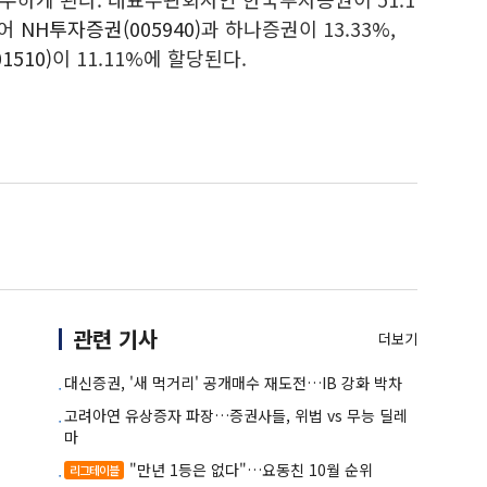
이어
NH투자증권(005940)
과 하나증권이 13.33%,
1510)
이 11.11%에 할당된다.
관련 기사
더보기
대신증권, '새 먹거리' 공개매수 재도전…IB 강화 박차
고려아연 유상증자 파장…증권사들, 위법 vs 무능 딜레
마
"만년 1등은 없다"…요동친 10월 순위
리그테이블