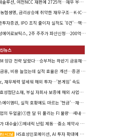
한화솔루션, 여천NCC 재편에 2725억…재무 부담 커지나
NH농협생명, 금리상승에 취약한 재무구조…K-ICS 변동성 '주의보'
신한투자증권, IPO 조직 줄이자 실적도 '0건'…핵심 인력까지 이탈
해성에어로보틱스, 2주 주주가 파산신청…200억 CB 분쟁 확산
DCM 양강 전략 달랐다…승부처는 하반기 금융채 빅딜
KB금융, 비용 늘었는데 실적 효율은 개선…증권 호황 효과
hc, 재무체력 앞세워 해외 투자…'본게임' 속도
HS효성첨단소재, 부실 자회사 보증에 해외 사업까지…부담 '가중'
에스에이엠티, 실적 호황에도 마르는 '현금'…재고·달러빚 부담 확대
(락업의 두얼굴)①한 달 뒤 풀리는 FI 물량…새내기주 오버행 경계
(약가 대수술)①제네릭 난립 제동…중소 제약사 수익성 비상
HS효성인포메이션, AI 투자 확대에 실적 체력 강화
레딧 시그널