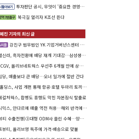
투자판단 공시, 무엇이 '중요한 경영사항'일까
시톺아보기
북극길 열리자 K조선 뜬다
정역 7번출구
강진구 법무법인 YK 기업거버넌스센터 센터장
&피플
호텔신라, 흑자전환에 배당 재개 기대감…삼성생명도 웃을까
CJ CGV, 올리브네트웍스 우선주 6개월 만에 상환…왜?
림당, 매출보다 큰 배당…오너 일가에 절반 간다
AK홀딩스, 사업 개편 통해 항공·호텔 두마리 토끼 사냥
데컬처웍스, 합병도 흥행도 막힌 자본잠식 탈출로
젝시믹스, 안다르에 매출 역전 허용…해외 반격에 사활
(K뷰티 수출전쟁)③대형 ODM사 쏠린 수혜…양극화 심화 우려
프뷰티, 올리브영 독주에 가격·배송으로 맞불