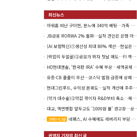
아워홈 떠난 구미현, 본느에 340억 베팅…가족 지배체제 구축
JB금융 RORWA 2% 돌파…실적 견인은 은
(AI 보험혁신)①생산성 최대 80% 개선…현실은 '실
(락업의 두얼굴)②공모가 뛰자 첫날 매도…FI 엑시트 전략 갈렸다
HD현대엔솔, '한국판 IRA' 수혜 부상…세액공
유증·CB 줄줄이 무산…코스닥 벌점 급증에 상폐
현대그린푸드, 수익성 본궤도…실적 개선에 주주환원까지
(약가 대수술)②약값 깎이자 R&D부터 축소…제약업계 비상경영 돌입
대교, 액면병합 앞두고도 '1000원 룰'
네패스, AI 수혜에도 레버리지 부담 여전
크레딧 시그널