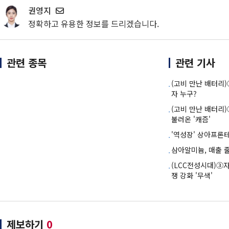
권영지
정확하고 유용한 정보를 드리겠습니다.
관련 종목
관련 기사
(고비 만난 배터리)
자 누구?
(고비 만난 배터리
불러온 '캐즘'
'역성장' 상아프론
삼아알미늄, 매출 
(LCC전성시대)③
쟁 강화 '무색'
제보하기
0