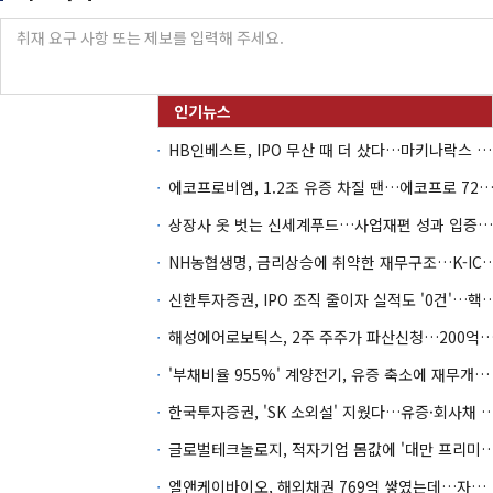
HB인베스트, IPO 무산 때 더 샀다…마키나락스 투자 2.7배 회수
에코프로비엠, 1.2조 유증 차질 땐…에코프로 7270억 '
상장사 옷 벗는 신세계푸드…사업재편 성과 입증할까
NH농협생명, 금리상승에 취약한 재무구조…K-IC
신한투자증권, IPO 조직 줄이자 실적도 '0건'
해성에어로보틱스, 2주 주주가 파산신청…200억 CB 
'부채비율 955%' 계양전기, 유증 축소에 재무개선 효과 '뚝'
한국투자증권, 'SK 소외설' 지웠다…유증·회사채 
글로벌테크놀로지, 적자기업 몸값에 '대만 프리미엄
엘앤케이바이오, 해외채권 769억 쌓였는데…자회사 4곳 자본잠식