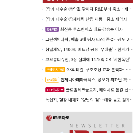
(약가 대수술)②약값 깎이자 R&D부터 축소…제약업계 비상경영 돌입
(약가 대수술)①제네릭 난립 제동…중소 제약사 수익성 비상
최진용 루스벤처스 대표·강승순 이사
IB&피플
그린생명과학, 매출 3배 뛰자 65억 증설…상위 2곳 의존도 
삼일제약, 1400억 베트남 공장 '무매출'…한계기업 편입
코오롱티슈진, 3상 실패에 1475억 CB '시한폭탄'
GS리테일, 구조조정 효과 본격화…재무체력 '강화'
크레딧 시그널
인제니아테라퓨틱스, 공모가 최하단 확정…600억 조달
IPO클립
글로벌테크놀로지, 해외사로 몸값 산정…520억 공모
IPO 인사이트
녹십자, 혈장 내재화 '양날의 검'…매출 늘고