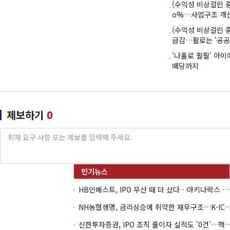
(수익성 비상걸린 
o%…사업구조 개선
(수익성 비상걸린 
급감…활로는 '공공
'나홀로 훨훨' 아
배당까지
제보하기
0
HB인베스트, IPO 무산 때 더 샀다…마키나락스 투자 2.7배 회수
NH농협생명, 금리상승에 취약한 재무구조…K-IC
신한투자증권, IPO 조직 줄이자 실적도 '0건'