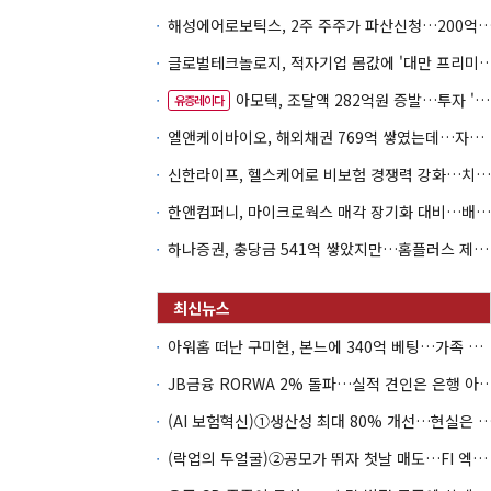
해성에어로보틱스, 2주 주주가 파산신청…200억 CB 
글로벌테크놀로지, 적자기업 몸값에 '대만 프리미엄
아모텍, 조달액 282억원 증발…투자 '속도 조절' 불가피
유증레이다
엘앤케이바이오, 해외채권 769억 쌓였는데…자회사 4곳 자본잠식
신한라이프, 헬스케어로 비보험 경쟁력 강화…치매·간병 공략
한앤컴퍼니, 마이크로웍스 매각 장기화 대비…배당 회수판 깔았다
하나증권, 충당금 541억 쌓았지만…홈플러스 제재는 추가 비용 불씨
아워홈 떠난 구미현, 본느에 340억 베팅…가족 지배체제 구축
JB금융 RORWA 2% 돌파…실적 견인은 은
(AI 보험혁신)①생산성 최대 80% 개선…현실은 '실
(락업의 두얼굴)②공모가 뛰자 첫날 매도…FI 엑시트 전략 갈렸다