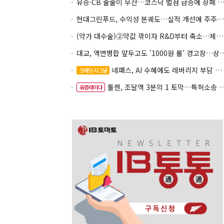
유증·CB 줄줄이 무산…코스닥 벌점 급증에 상폐
현대그린푸드, 수익성 본궤도…실적 개선에 주주환원까지
(약가 대수술)②약값 깎이자 R&D부터 축소…제약업계 비상경영 돌입
대교, 액면병합 앞두고도 '1000원 룰'
네패스, AI 수혜에도 레버리지 부담 여전
크레딧 시그널
툴젠, 조달액 3분의 1 토막…특허소송 비용부터 챙긴다
유증레이다