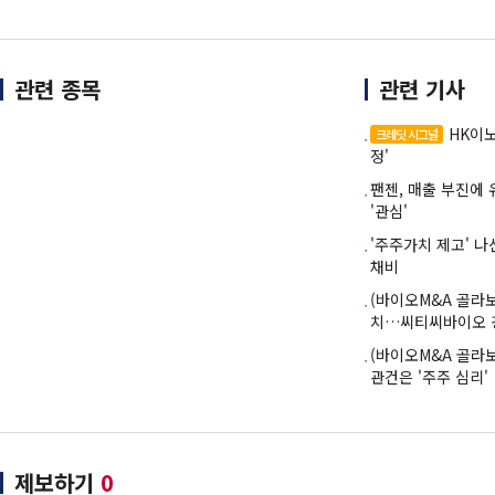
관련 종목
관련 기사
HK이노
크레딧 시그널
정'
팬젠, 매출 부진에
'관심'
'주주가치 제고' 
채비
(바이오M&A 골라
치…씨티씨바이오 
(바이오M&A 골라
관건은 '주주 심리'
제보하기
0