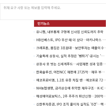
유니켐, 내부통제 구멍에 신사업 신뢰도까지 추락
HB인베스트, IPO 무산 때 더 샀다…마키나락스 투자 2.7배 회수
크래프톤, 몸집은 3조원대…보안투자는 매
기술특례 상장사, 실적 추정은 '뻥튀기'·공시는 '누락'
상장사 옷 벗는 신세계푸드…사업재편 성과 입증할까
한화솔루션, 여천NCC 재편에 2725억…재무 부담 커지나
에코프로비엠, 1.2조 유증 차질 땐…에코프로 7270억 '
NH농협생명, 금리상승에 취약한 재무구조…K-IC
해성에어로보틱스, 2주 주주가 파산신청…200억 CB 
신한투자증권, IPO 조직 줄이자 실적도 '0건'