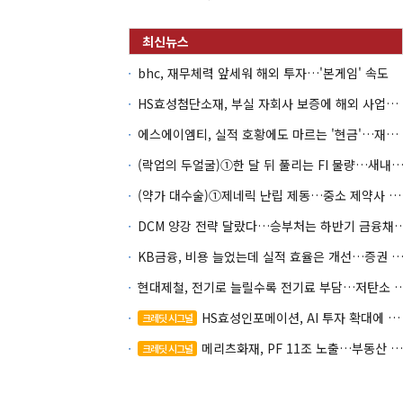
bhc, 재무체력 앞세워 해외 투자…'본게임' 속도
HS효성첨단소재, 부실 자회사 보증에 해외 사업까지…부담 '가중'
에스에이엠티, 실적 호황에도 마르는 '현금'…재고·달러빚 부담 확대
(락업의 두얼굴)①한 달 뒤 풀리는 FI 물량…새내기주 오버행
(약가 대수술)①제네릭 난립 제동…중소 제약사 수익성 비상
DCM 양강 전략 달랐다…승부처는 하
KB금융, 비용 늘었는데 실적 효율은 개선…증권 호황
현대제철, 전기로 늘릴수록 전기료 부담…
HS효성인포메이션, AI 투자 확대에 실적 체력 강화
크레딧 시그널
메리츠화재, PF 11조 노출…부동산 사업성 저하 우려
크레딧 시그널