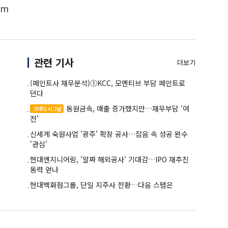
om
관련 기사
더보기
(페인트사 재무분석)①KCC, 모멘티브 부담 페인트로
던다
동원금속, 매출 증가했지만…재무부담 '여
크레딧 시그널
전'
신세계 숙원사업 '광주' 확장 공사…잡음 속 성공 완수
'관심'
현대엔지니어링, '알짜 해외공사' 기대감…IPO 재추진
동력 얻나
현대백화점그룹, 단일 지주사 전환…다음 스텝은