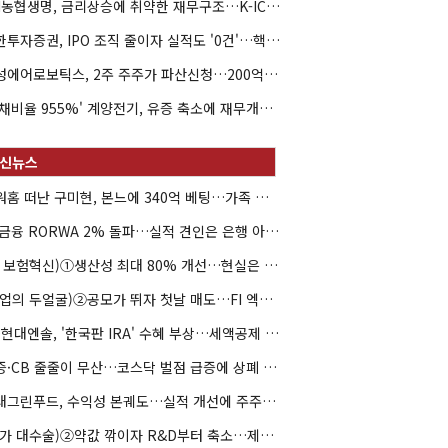
NH농협생명, 금리상승에 취약한 재무구조…K-ICS 변동성 '주의보'
신한투자증권, IPO 조직 줄이자 실적도 '0건'…핵심 인력까지 이탈
해성에어로보틱스, 2주 주주가 파산신청…200억 CB 분쟁 확산
'부채비율 955%' 계양전기, 유증 축소에 재무개선 효과 '뚝'
아워홈 떠난 구미현, 본느에 340억 베팅…가족 지배체제 구축
JB금융 RORWA 2% 돌파…실적 견인은 은행 아닌 캐피탈
(AI 보험혁신)①생산성 최대 80% 개선…현실은 '실행 격차'
(락업의 두얼굴)②공모가 뛰자 첫날 매도…FI 엑시트 전략 갈렸다
HD현대엔솔, '한국판 IRA' 수혜 부상…세액공제 선택이 변수
유증·CB 줄줄이 무산…코스닥 벌점 급증에 상폐 압박
현대그린푸드, 수익성 본궤도…실적 개선에 주주환원까지
(약가 대수술)②약값 깎이자 R&D부터 축소…제약업계 비상경영 돌입