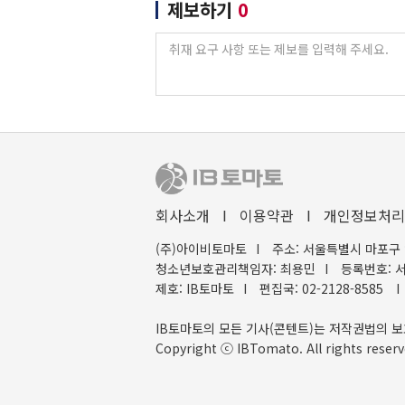
제보하기
0
회사소개
I
이용약관
I
개인정보처리
(주)아이비토마토
I
주소: 서울특별시 마포구 
청소년보호관리책임자: 최용민
I
등록번호: 서
제호: IB토마토
I
편집국: 02-2128-8585
I
IB토마토의 모든 기사(콘텐트)는 저작권법의 보
Copyright ⓒ IBTomato. All rights reserv