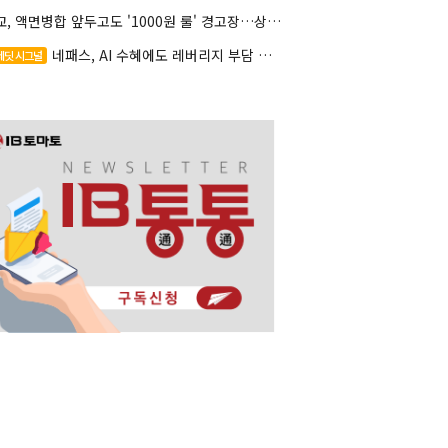
대교, 액면병합 앞두고도 '1000원 룰' 경고장…상장유지 시험대
네패스, AI 수혜에도 레버리지 부담 여전
레딧 시그널