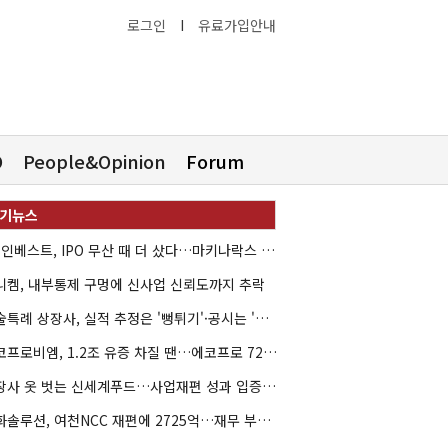
로그인
I
유료가입안내
O
People&Opinion
Forum
HB인베스트, IPO 무산 때 더 샀다…마키나락스 투자 2.7배 회수
니켐, 내부통제 구멍에 신사업 신뢰도까지 추락
기술특례 상장사, 실적 추정은 '뻥튀기'·공시는 '누락'
에코프로비엠, 1.2조 유증 차질 땐…에코프로 7270억 '독박'
상장사 옷 벗는 신세계푸드…사업재편 성과 입증할까
한화솔루션, 여천NCC 재편에 2725억…재무 부담 커지나