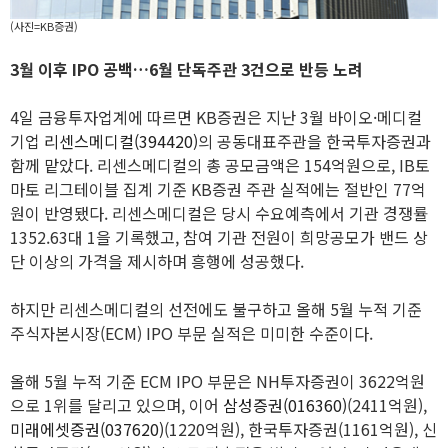
(사진=KB증권)
3월 이후 IPO 공백…6월 단독주관 3건으로 반등 노려
4일 금융투자업계에 따르면 KB증권은 지난 3월 바이오·메디컬
기업
리센스메디컬(394420)
의 공동대표주관을 한국투자증권과
함께 맡았다. 리센스메디컬의 총 공모금액은 154억원으로, IB토
마토 리그테이블 집계 기준 KB증권 주관 실적에는 절반인 77억
원이 반영됐다. 리센스메디컬은 당시 수요예측에서 기관 경쟁률
1352.63대 1을 기록했고, 참여 기관 전원이 희망공모가 밴드 상
단 이상의 가격을 제시하며 흥행에 성공했다.
하지만 리센스메디컬의 선전에도 불구하고 올해 5월 누적 기준
주식자본시장(ECM) IPO 부문 실적은 미미한 수준이다.
올해 5월 누적 기준 ECM IPO 부문은 NH투자증권이 3622억원
으로 1위를 달리고 있으며, 이어
삼성증권(016360)
(2411억원),
미래에셋증권(037620)
(1220억원), 한국투자증권(1161억원), 신