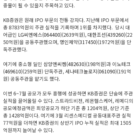
중물이 될 수 있을지 주목하고 있다.
KB증권은 원래 IPO 부문의 전통 강자다. 지난해 IPO 부문에서
총 8783억원의 주관 실적을 기록하며 1위를 차지했다. 당시 대
어급인
LG씨엔에스(064400)
(2639억원),
대한조선(439260)
(22
50억원)을 공동주관했으며,
명인제약(317450)
(1972억원)을 단
독주관했다.
여기에 중소형 딜인
삼양엔씨켐(482630)
(198억원)과
이노테크
(469610)
(259억원) 단독주관,
세나테크놀로지(061090)
(191억
원) 공동주관을 맡기도 했다.
이번 6~7월 공모가 모두 흥행에 성공하면 KB증권은 단숨에 주관
실적을 끌어올릴 수 있다. 스트라드비젼, 레몬헬스케어, 레메디의
공모예정금액은 희망공모가 하단 기준 총 1204억원, 상단 기준
총 1428억원이다. 여기에 3월 리센스메디컬 공동대표주관 실적
77억원을 더하면 KB증권의 상반기 IPO 누적 실적은 최대 1505
억원까지 늘어날 수 있다.