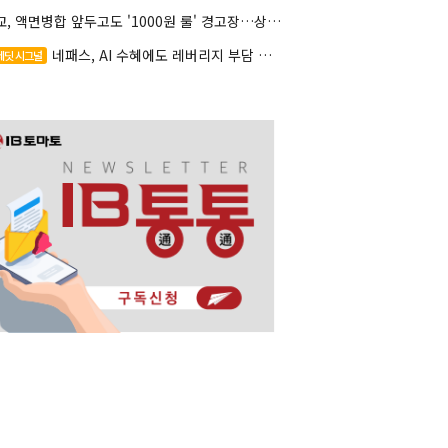
대교, 액면병합 앞두고도 '1000원 룰' 경고장…상장유지 시험대
네패스, AI 수혜에도 레버리지 부담 여전
레딧 시그널