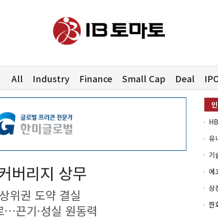
All
Industry
Finance
Small Cap
Deal
IP
유
 커버리지 상무
…상위권 도약 결실
로…끈기·성실 원동력