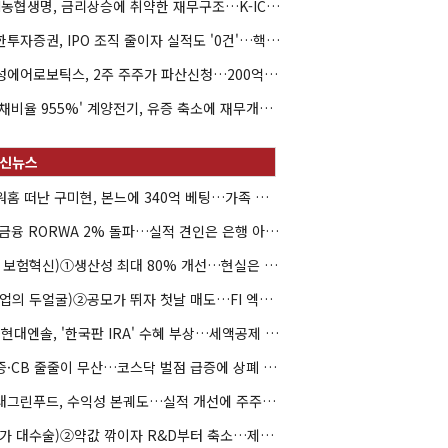
NH농협생명, 금리상승에 취약한 재무구조…K-ICS 변동성 '주의보'
신한투자증권, IPO 조직 줄이자 실적도 '0건'…핵심 인력까지 이탈
해성에어로보틱스, 2주 주주가 파산신청…200억 CB 분쟁 확산
'부채비율 955%' 계양전기, 유증 축소에 재무개선 효과 '뚝'
아워홈 떠난 구미현, 본느에 340억 베팅…가족 지배체제 구축
JB금융 RORWA 2% 돌파…실적 견인은 은행 아닌 캐피탈
(AI 보험혁신)①생산성 최대 80% 개선…현실은 '실행 격차'
(락업의 두얼굴)②공모가 뛰자 첫날 매도…FI 엑시트 전략 갈렸다
HD현대엔솔, '한국판 IRA' 수혜 부상…세액공제 선택이 변수
유증·CB 줄줄이 무산…코스닥 벌점 급증에 상폐 압박
현대그린푸드, 수익성 본궤도…실적 개선에 주주환원까지
(약가 대수술)②약값 깎이자 R&D부터 축소…제약업계 비상경영 돌입