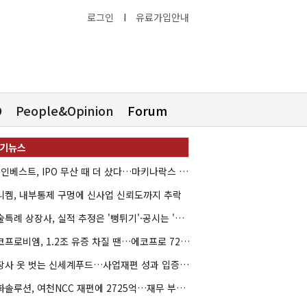
로그인
I
유료가입안내
O
People&Opinion
Forum
HB인베스트, IPO 무산 때 더 샀다…마키나락스 투자 2.7배 회수
니켐, 내부통제 구멍에 신사업 신뢰도까지 추락
기술특례 상장사, 실적 추정은 '뻥튀기'·공시는 '누락'
에코프로비엠, 1.2조 유증 차질 땐…에코프로 7270억 '독박'
상장사 옷 벗는 신세계푸드…사업재편 성과 입증할까
한화솔루션, 여천NCC 재편에 2725억…재무 부담 커지나