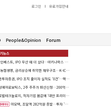
로그인
I
유료가입안내
O
People&Opinion
Forum
HB인베스트, IPO 무산 때 더 샀다…마키나락스 투자 2.7배 회수
NH농협생명, 금리상승에 취약한 재무구조…K-ICS 변동성 '주의보'
신한투자증권, IPO 조직 줄이자 실적도 '0건'…핵심 인력까지 이탈
해성에어로보틱스, 2주 주주가 파산신청…200억 CB 분쟁 확산
글로벌테크놀로지, 적자기업 몸값에 '대만 프리미엄'…공모가 논란
아모텍, 조달액 282억원 증발…투자 '속도 조절' 불가피
증레이다