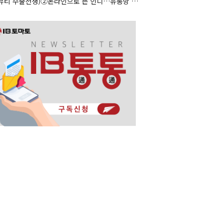
(K뷰티 수출전쟁)②온라인으로 뜬 인디…유통망 앞세운 대형사