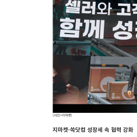
(사진=지마켓)
지마켓·쓱닷컴 성장세 속 협력 강화