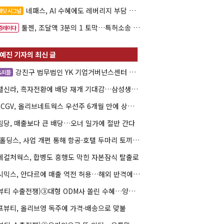
네패스, AI 수혜에도 레버리지 부담 여전
레딧 시그널
툴젠, 조달액 3분의 1 토막…특허소송 비용부터 챙긴다
증레이다
강진구 법무법인 YK 기업거버넌스센터 센터장
&피플
호텔신라, 흑자전환에 배당 재개 기대감…삼성생명도 웃을까
CJ CGV, 올리브네트웍스 우선주 6개월 만에 상환…왜?
림당, 매출보다 큰 배당…오너 일가에 절반 간다
AK홀딩스, 사업 개편 통해 항공·호텔 두마리 토끼 사냥
데컬처웍스, 합병도 흥행도 막힌 자본잠식 탈출로
젝시믹스, 안다르에 매출 역전 허용…해외 반격에 사활
(K뷰티 수출전쟁)③대형 ODM사 쏠린 수혜…양극화 심화 우려
프뷰티, 올리브영 독주에 가격·배송으로 맞불