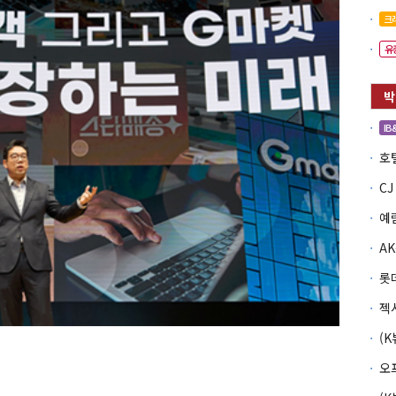
크
유
IB
예
롯
오