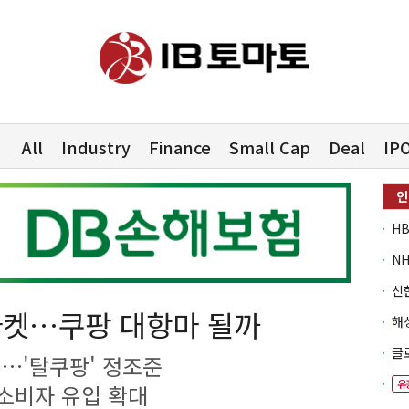
All
Industry
Finance
Small Cap
Deal
IP
마켓…쿠팡 대항마 될까
원…'탈쿠팡' 정조준
유
소비자 유입 확대