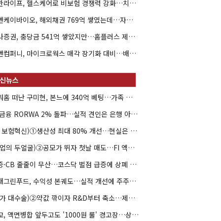
신한라이프, 헬스케어로 비보험 경쟁력 강화…치매·간병 공략
엘앤케이바이오, 해외채권 769억 쌓였는데…자회사 4곳 자본잠식
하나증권, 충당금 541억 쌓았지만…홈플러스 제재는 추가 비용 불씨
한앤컴퍼니, 마이크로웍스 매각 장기화 대비…배당 회수판 깔았다
아워홈 떠난 구미현, 본느에 340억 베팅…가족 지배체제 구축
JB금융 RORWA 2% 돌파…실적 견인은 은행 아닌 캐피탈
(AI 보험혁신)①생산성 최대 80% 개선…현실은 '실행 격차'
(락업의 두얼굴)②공모가 뛰자 첫날 매도…FI 엑시트 전략 갈렸다
유증·CB 줄줄이 무산…코스닥 벌점 급증에 상폐 압박
현대그린푸드, 수익성 본궤도…실적 개선에 주주환원까지
(약가 대수술)②약값 깎이자 R&D부터 축소…제약업계 비상경영 돌입
대교, 액면병합 앞두고도 '1000원 룰' 경고장…상장유지 시험대