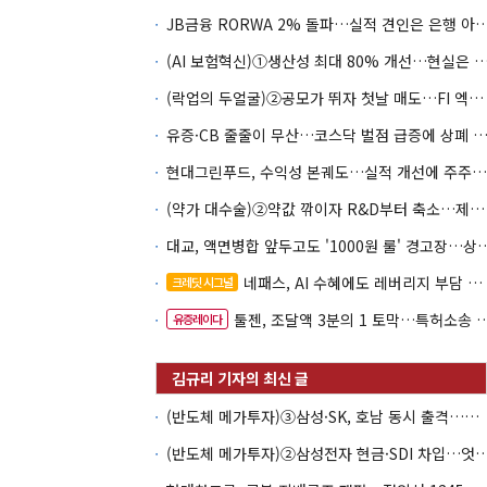
JB금융 RORWA 2% 돌파…실적 견인은 은
(AI 보험혁신)①생산성 최대 80% 개선…현실은 '실
(락업의 두얼굴)②공모가 뛰자 첫날 매도…FI 엑시트 전략 갈렸다
유증·CB 줄줄이 무산…코스닥 벌점 급증에 상폐
현대그린푸드, 수익성 본궤도…실적 개선에 주주환원까지
(약가 대수술)②약값 깎이자 R&D부터 축소…제약업계 비상경영 돌입
대교, 액면병합 앞두고도 '1000원 룰'
네패스, AI 수혜에도 레버리지 부담 여전
크레딧 시그널
툴젠, 조달액 3분의 1 토막…특허소송 비용부터 챙긴다
유증레이다
(반도체 메가투자)③삼성·SK, 호남 동시 출격…인력·협력사 쟁탈전
(반도체 메가투자)②삼성전자 현금·SDI 차입…엇갈린 2