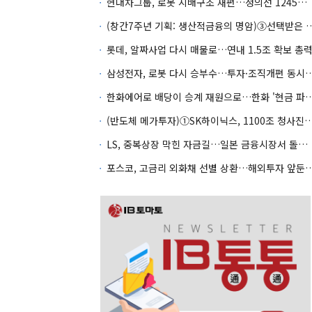
현대차그룹, 로봇 지배구조 재편…정의선 1245억 추가 투입 유력
(창간7주년 기획: 생산적금융의 명암)③선택
롯데, 알짜사업 다시 매물로…연내 1.5조 확보 총
삼성전자, 로봇 다시 승부수…투자·조
한화에어로 배당이 승계 재원으로…한화 '현금
(반도체 메가투자)①SK하이닉스, 1100조 청사진의
LS, 중복상장 막힌 자금길…일본 금융시장서 돌파구 찾나
포스코, 고금리 외화채 선별 상환…해