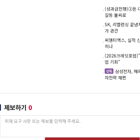
(성과급전쟁)②돈 
갈등 불씨로
SK, 리밸런싱 끝
가 관건
씨엠티엑스, 실적 
히나
(2026크레딧포럼
업 기회"
삼성전자, 해
단독
자전략 재편
제보하기
0