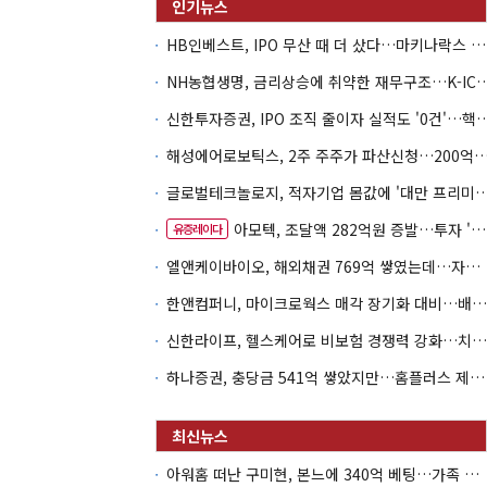
HB인베스트, IPO 무산 때 더 샀다…마키나락스 투자 2.7배 회수
NH농협생명, 금리상승에 취약한 재무구조…K-IC
신한투자증권, IPO 조직 줄이자 실적도 '0건'
해성에어로보틱스, 2주 주주가 파산신청…200억 CB 
글로벌테크놀로지, 적자기업 몸값에 '대만 프리미엄
아모텍, 조달액 282억원 증발…투자 '속도 조절' 불가피
유증레이다
엘앤케이바이오, 해외채권 769억 쌓였는데…자회사 4곳 자본잠식
한앤컴퍼니, 마이크로웍스 매각 장기화 대비…배당 회수판 깔았다
신한라이프, 헬스케어로 비보험 경쟁력 강화…치매·간병 공략
하나증권, 충당금 541억 쌓았지만…홈플러스 제재는 추가 비용 불씨
아워홈 떠난 구미현, 본느에 340억 베팅…가족 지배체제 구축