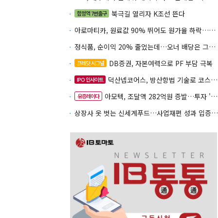
북극길 열리자 K조선 뜬다
합정역 7번출구
아로마티카, 원료값 90% 뛰어도 원가율 하락…직거래로 방어
정식품, 순이익 20% 줄었는데…오너 배당은 그대로
DB증권, 자본여력으로 PF 부담 극복
크레딧 시그널
덕산넵코어스, 방산항법 기술로 코스닥 노크
IPO 인사이트
아모텍, 조달액 282억원 증발…투자 '속도 조절' 불가피
유증레이다
상장사 옷 벗는 신세계푸드…사업재편 성과 입증할까