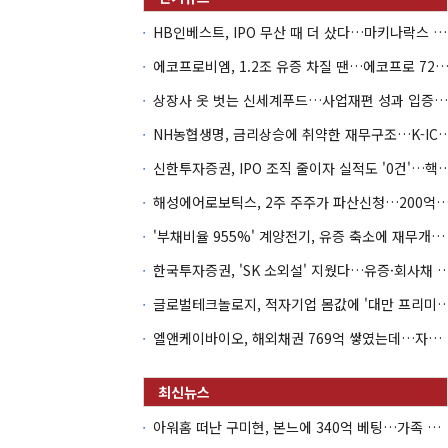
HB인베스트, IPO 무산 때 더 샀다…마키나락스 투자 2.7배 회수
에코프로비엠, 1.2조 유증 차질 땐…에코프로 7270억 '
상장사 옷 벗는 신세계푸드…사업재편 성과 입증할까
NH농협생명, 금리상승에 취약한 재무구조…K-IC
신한투자증권, IPO 조직 줄이자 실적도 '0건'
해성에어로보틱스, 2주 주주가 파산신청…200억 CB 
'부채비율 955%' 계양전기, 유증 축소에 재무개선 효과 '뚝'
한국투자증권, 'SK 소외설' 지웠다…유증·회사채 
글로벌테크놀로지, 적자기업 몸값에 '대만 프리미엄
엘앤케이바이오, 해외채권 769억 쌓였는데…자회사 4곳 자본잠식
아워홈 떠난 구미현, 본느에 340억 베팅…가족 지배체제 구축