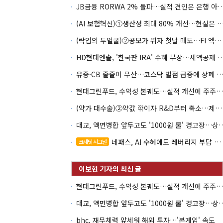
JB금융 RORWA 2% 돌파…실적 견인은 은
(AI 보험혁신)①생산성 최대 80% 개선…현실은 '실
(락업의 두얼굴)②공모가 뛰자 첫날 매도…FI 엑시트 전략 갈렸다
HD현대엔솔, '한국판 IRA' 수혜 부상…세액공
유증·CB 줄줄이 무산…코스닥 벌점 급증에 상폐
현대그린푸드, 수익성 본궤도…실적 개선에 주주환원까지
(약가 대수술)②약값 깎이자 R&D부터 축소…제약업계 비상경영 돌입
대교, 액면병합 앞두고도 '1000원 룰'
네패스, AI 수혜에도 레버리지 부담 여전
크레딧 시그널
현대그린푸드, 수익성 본궤도…실적 개선에 주주환원까지
대교, 액면병합 앞두고도 '1000원 룰'
bhc, 재무체력 앞세워 해외 투자…'본게임' 속도