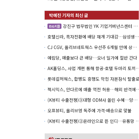
강진구 법무법인 YK 기업거버넌스센터 센터장
IB&피플
호텔신라, 흑자전환에 배당 재개 기대감…삼성생명도 웃을까
CJ CGV, 올리브네트웍스 우선주 6개월 만에 상환…왜?
예림당, 매출보다 큰 배당…오너 일가에 절반 간다
AK홀딩스, 사업 개편 통해 항공·호텔 두마
롯데컬처웍스, 합병도 흥행도 막힌 자본잠식 탈출
젝시믹스, 안다르에 매출 역전 허용…
(K뷰티 수출전쟁)③대형 ODM사 쏠린 수혜…양극화 심화 우려
오프뷰티, 올리브영 독주에 가격·배송으로 맞불
(K뷰티 수출전쟁)②온라인으로 뜬 인디…유통망