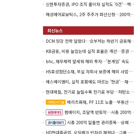
신한투자증권, IPO 조직 줄이자 실적도 '0건'
해성에어로보틱스, 2주 주주가 파산신청…200억 CB 
DCM 양강 전략 달랐다…승부처는 하
KB금융, 비용 늘었는데 실적 효율은 개선…증권 호황
bhc, 재무체력 앞세워 해외 투자…'본게임' 속도
HS효성첨단소재, 부실 자회사 보증에 해외 사업까지…부담 '가중'
에스에이엠티, 실적 호황에도 마르는 '현금'…재고·달러빚 부담 확대
현대제철, 전기로 늘릴수록 전기료 부담…
메리츠화재, PF 11조 노출…부동산 사업성 저하 우려
크레딧 시그널
썸에이지, 조달액 반토막…시총 200억 못 넘으면 철회
유증레이다
시총 200억 밑돌면 관리종목…상폐 피하려면
공시톺아보기
HD현대중공업, 오일뱅크 빈자리 채웠다…그룹 배당 핵심축 부상