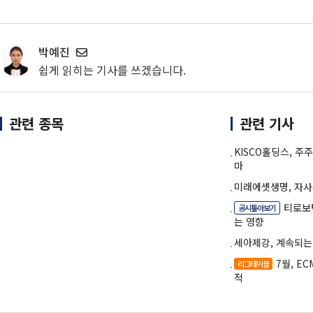
박예진
쉽게 읽히는 기사를 쓰겠습니다.
관련 종목
관련 기사
KISCO홀딩스, 
마
미래에셋생명, 자사주
티로보
공시톺아보기
는 영향
세아제강, 계속되는
7월, E
리그테이블
적