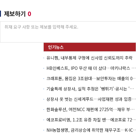
제보하기
0
유니켐, 내부통제 구멍에 신사업 신뢰도까지 추락
HB인베스트, IPO 무산 때 더 샀다…마키나락스 투자 2.7배 회수
크래프톤, 몸집은 3조원대…보안투자는 매
기술특례 상장사, 실적 추정은 '뻥튀기'·공시는 '누락'
상장사 옷 벗는 신세계푸드…사업재편 성과 입증할까
한화솔루션, 여천NCC 재편에 2725억…재무 부담 커지나
에코프로비엠, 1.2조 유증 차질 땐…에코프로 7270억 '
NH농협생명, 금리상승에 취약한 재무구조…K-IC