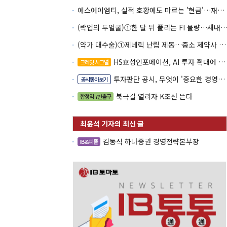
에스에이엠티, 실적 호황에도 마르는 '현금'…재고·달러빚 부담 확대
(락업의 두얼굴)①한 달 뒤 풀리는 FI 물량…새내기주 오버행
(약가 대수술)①제네릭 난립 제동…중소 제약사 수익성 비상
HS효성인포메이션, AI 투자 확대에 실적 체력 강화
크레딧 시그널
투자판단 공시, 무엇이 '중요한 경영사항'일까
공시톺아보기
북극길 열리자 K조선 뜬다
합정역 7번출구
김동식 하나증권 경영전략본부장
IB&피플