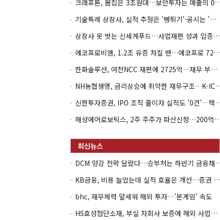
크래프톤, 몸집은 3조원대…보안투자는 매
기술특례 상장사, 실적 추정은 '뻥튀기'·공시는 '누락'
상장사 옷 벗는 신세계푸드…사업재편 성과 입증할까
에코프로비엠, 1.2조 유증 차질 땐…에코프로 7270억 '
한화솔루션, 여천NCC 재편에 2725억…재무 부담 커지나
NH농협생명, 금리상승에 취약한 재무구조…K-IC
신한투자증권, IPO 조직 줄이자 실적도 '0건'
해성에어로보틱스, 2주 주주가 파산신청…200억 CB 
DCM 양강 전략 달랐다…승부처는 하
KB금융, 비용 늘었는데 실적 효율은 개선…증권 호황
bhc, 재무체력 앞세워 해외 투자…'본게임' 속도
HS효성첨단소재, 부실 자회사 보증에 해외 사업까지…부담 '가중'