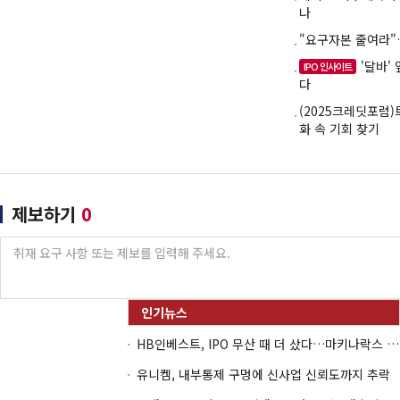
나
"요구자본 줄여라"
'달바'
IPO 인사이트
다
(2025크레딧포럼)
화 속 기회 찾기
제보하기
0
HB인베스트, IPO 무산 때 더 샀다…마키나락스 투자 2.7배 회수
유니켐, 내부통제 구멍에 신사업 신뢰도까지 추락