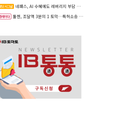
네패스, AI 수혜에도 레버리지 부담 여전
레딧 시그널
툴젠, 조달액 3분의 1 토막…특허소송 비용부터 챙긴다
증레이다