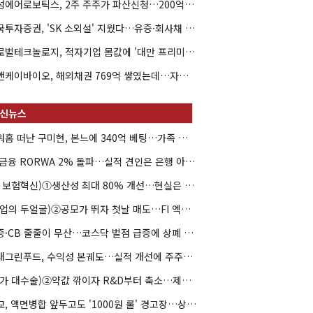
해성에어로보틱스, 2주 주주가 파산신청…200억 CB 분쟁 확산
한국투자증권, 'SK 소외설' 지웠다…유증·회사채 주관 연속 수임
글로벌테크놀로지, 적자기업 몸값에 '대만 프리미엄'…공모가 논란
엘앤케이바이오, 해외채권 769억 쌓였는데…자회사 4곳 자본잠식
아워홈 떠난 구미현, 본느에 340억 베팅…가족 지배체제 구축
JB금융 RORWA 2% 돌파…실적 견인은 은행 아닌 캐피탈
(AI 보험혁신)①생산성 최대 80% 개선…현실은 '실행 격차'
(락업의 두얼굴)②공모가 뛰자 첫날 매도…FI 엑시트 전략 갈렸다
유증·CB 줄줄이 무산…코스닥 벌점 급증에 상폐 압박
현대그린푸드, 수익성 본궤도…실적 개선에 주주환원까지
(약가 대수술)②약값 깎이자 R&D부터 축소…제약업계 비상경영 돌입
대교, 액면병합 앞두고도 '1000원 룰' 경고장…상장유지 시험대