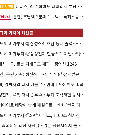
네패스, AI 수혜에도 레버리지 부담 여전
레딧 시그널
툴젠, 조달액 3분의 1 토막…특허소송 비용부터 챙긴다
증레이다
(반도체 메가투자)③삼성·SK, 호남 동시 출격…인력·협력사 쟁탈전
(반도체 메가투자)②삼성전자 현금·SDI 차입…엇갈린 2655조 투자체력
현대차그룹, 로봇 지배구조 재편…정의선 1245억 추가 투입 유력
(창간7주년 기획: 생산적금융의 명암)③선택받은 산업, 커진 자금격차
데, 알짜사업 다시 매물로…연내 1.5조 확보 총력
삼성전자, 로봇 다시 승부수…투자·조직개편 동시 가동
한화에어로 배당이 승계 재원으로…한화 '현금 파이프라인' 강화
(반도체 메가투자)①SK하이닉스, 1100조 청사진의 조건은 '현금'
LS, 중복상장 막힌 자금길…일본 금융시장서 돌파구 찾나