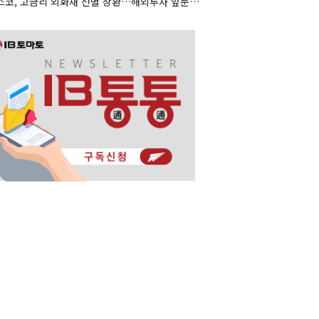
포스코, 고금리 외화채 선별 상환…해외투자 앞둔 포석