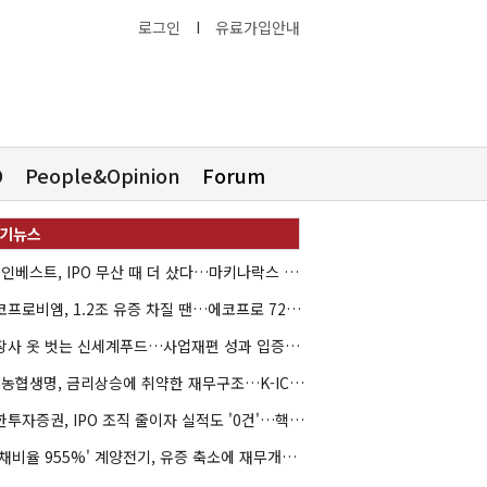
로그인
I
유료가입안내
O
People&Opinion
Forum
HB인베스트, IPO 무산 때 더 샀다…마키나락스 투자 2.7배 회수
에코프로비엠, 1.2조 유증 차질 땐…에코프로 7270억 '독박'
상장사 옷 벗는 신세계푸드…사업재편 성과 입증할까
NH농협생명, 금리상승에 취약한 재무구조…K-ICS 변동성 '주의보'
신한투자증권, IPO 조직 줄이자 실적도 '0건'…핵심 인력까지 이탈
'부채비율 955%' 계양전기, 유증 축소에 재무개선 효과 '뚝'