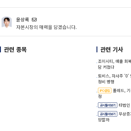
윤상록
자본시장의 매력을 담겠습니다.
관련 종목
관련 기사
조이시티, 매출 회
담 커졌다
토비스, 자사주 '
정비 병행
폴레드, 
IPO클립
정
타법인
공시톺아보기
무상증
공시톺아보기
양할까