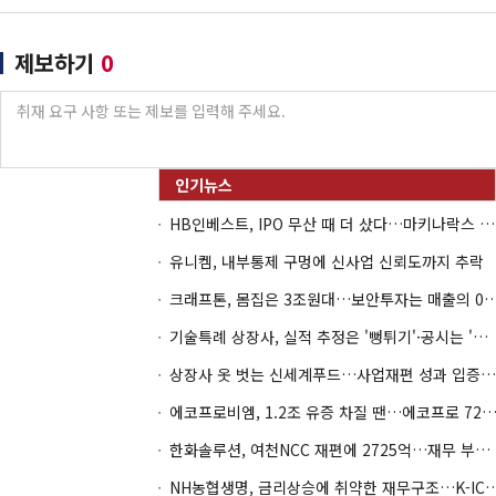
제보하기
0
HB인베스트, IPO 무산 때 더 샀다…마키나락스 투자 2.7배 회수
유니켐, 내부통제 구멍에 신사업 신뢰도까지 추락
크래프톤, 몸집은 3조원대…보안투자는 매
기술특례 상장사, 실적 추정은 '뻥튀기'·공시는 '누락'
상장사 옷 벗는 신세계푸드…사업재편 성과 입증할까
에코프로비엠, 1.2조 유증 차질 땐…에코프로 7270억 '
한화솔루션, 여천NCC 재편에 2725억…재무 부담 커지나
NH농협생명, 금리상승에 취약한 재무구조…K-IC