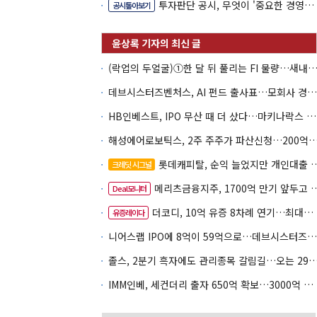
투자판단 공시, 무엇이 '중요한 경영사항'일까
공시톺아보기
(락업의 두얼굴)①한 달 뒤 풀리는 FI 물량…새내기주 오버행
데브시스터즈벤처스, AI 펀드 출사표…모회사 경영난 변수
HB인베스트, IPO 무산 때 더 샀다…마키나락스 투자 2.7배 회수
해성에어로보틱스, 2주 주주가 파산신청…200억 CB 
롯데캐피탈, 순익 늘었지만 개인대출 부실 '경계'
크레딧 시그널
메리츠금융지주, 1700억 만기 앞두고 1500억 조달
Deal모니터
더코디, 10억 유증 8차례 연기…최대주주 납입력 '의문'
유증레이다
니어스랩 IPO에 8억이 59억으로…데브시스터즈벤처스 엑시트 '윤곽'
졸스, 2분기 흑자에도 관리종목 갈림길…오는 29일 
IMM인베, 세컨더리 출자 650억 확보…3000억 펀드 노린다