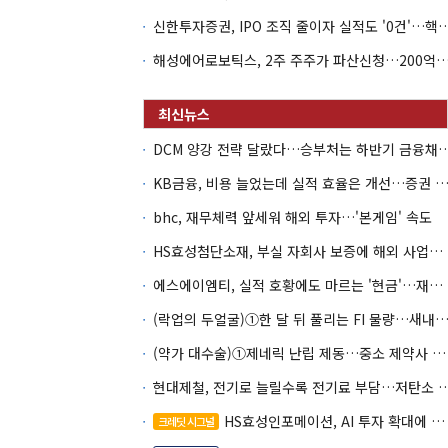
신한투자증권, IPO 조직 줄이자 실적도 '0건'
해성에어로보틱스, 2주 주주가 파산신청…200억 CB 
DCM 양강 전략 달랐다…승부처는 하
KB금융, 비용 늘었는데 실적 효율은 개선…증권 호황
bhc, 재무체력 앞세워 해외 투자…'본게임' 속도
HS효성첨단소재, 부실 자회사 보증에 해외 사업까지…부담 '가중'
에스에이엠티, 실적 호황에도 마르는 '현금'…재고·달러빚 부담 확대
(락업의 두얼굴)①한 달 뒤 풀리는 FI 물량…새내기주 오버행
(약가 대수술)①제네릭 난립 제동…중소 제약사 수익성 비상
현대제철, 전기로 늘릴수록 전기료 부담…
HS효성인포메이션, AI 투자 확대에 실적 체력 강화
크레딧 시그널