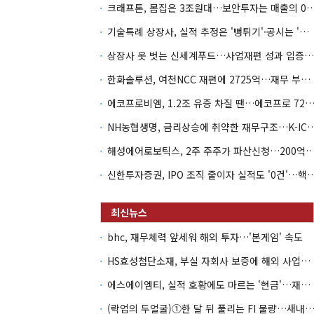
크래프톤, 몸집은 3조원대…보안투자는 매
기술특례 상장사, 실적 추정은 '뻥튀기'·공시는 '누락'
상장사 옷 벗는 신세계푸드…사업재편 성과 입증할까
한화솔루션, 여천NCC 재편에 2725억…재무 부담 커지나
에코프로비엠, 1.2조 유증 차질 땐…에코프로 7270억 '
NH농협생명, 금리상승에 취약한 재무구조…K-IC
해성에어로보틱스, 2주 주주가 파산신청…200억 CB 
신한투자증권, IPO 조직 줄이자 실적도 '0건'
bhc, 재무체력 앞세워 해외 투자…'본게임' 속도
HS효성첨단소재, 부실 자회사 보증에 해외 사업까지…부담 '가중'
에스에이엠티, 실적 호황에도 마르는 '현금'…재고·달러빚 부담 확대
(락업의 두얼굴)①한 달 뒤 풀리는 FI 물량…새내기주 오버행