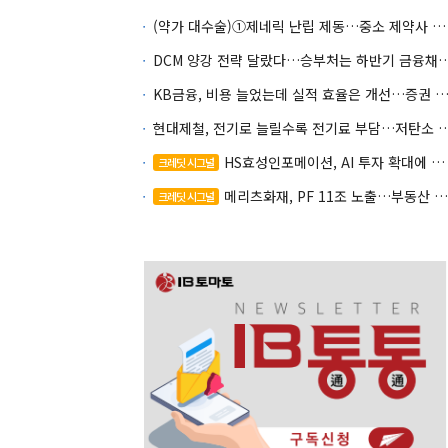
(약가 대수술)①제네릭 난립 제동…중소 제약사 수익성 비상
DCM 양강 전략 달랐다…승부처는 하
KB금융, 비용 늘었는데 실적 효율은 개선…증권 호황
현대제철, 전기로 늘릴수록 전기료 부담…
HS효성인포메이션, AI 투자 확대에 실적 체력 강화
크레딧 시그널
메리츠화재, PF 11조 노출…부동산 사업성 저하 우려
크레딧 시그널