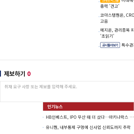
미래에
크레딧 시그널
충력 '견고'
코아스템켐온, CR
고음
메지온, 관리종목
'초읽기'
특수관
공시톺아보기
제보하기
0
HB인베스트, IPO 무산 때 더 샀다…마키나락스 투자 2.7배 회수
유니켐, 내부통제 구멍에 신사업 신뢰도까지 추락