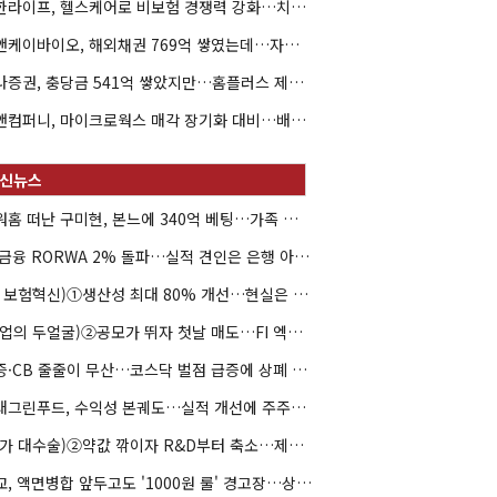
신한라이프, 헬스케어로 비보험 경쟁력 강화…치매·간병 공략
엘앤케이바이오, 해외채권 769억 쌓였는데…자회사 4곳 자본잠식
하나증권, 충당금 541억 쌓았지만…홈플러스 제재는 추가 비용 불씨
한앤컴퍼니, 마이크로웍스 매각 장기화 대비…배당 회수판 깔았다
아워홈 떠난 구미현, 본느에 340억 베팅…가족 지배체제 구축
JB금융 RORWA 2% 돌파…실적 견인은 은행 아닌 캐피탈
(AI 보험혁신)①생산성 최대 80% 개선…현실은 '실행 격차'
(락업의 두얼굴)②공모가 뛰자 첫날 매도…FI 엑시트 전략 갈렸다
유증·CB 줄줄이 무산…코스닥 벌점 급증에 상폐 압박
현대그린푸드, 수익성 본궤도…실적 개선에 주주환원까지
(약가 대수술)②약값 깎이자 R&D부터 축소…제약업계 비상경영 돌입
대교, 액면병합 앞두고도 '1000원 룰' 경고장…상장유지 시험대