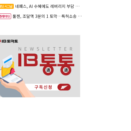
네패스, AI 수혜에도 레버리지 부담 여전
레딧 시그널
툴젠, 조달액 3분의 1 토막…특허소송 비용부터 챙긴다
증레이다