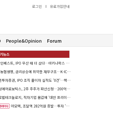
로그인
I
유료가입안내
O
People&Opinion
Forum
HB인베스트, IPO 무산 때 더 샀다…마키나락스 투자 2.7배 회수
NH농협생명, 금리상승에 취약한 재무구조…K-ICS 변동성 '주의보'
신한투자증권, IPO 조직 줄이자 실적도 '0건'…핵심 인력까지 이탈
해성에어로보틱스, 2주 주주가 파산신청…200억 CB 분쟁 확산
글로벌테크놀로지, 적자기업 몸값에 '대만 프리미엄'…공모가 논란
아모텍, 조달액 282억원 증발…투자 '속도 조절' 불가피
증레이다