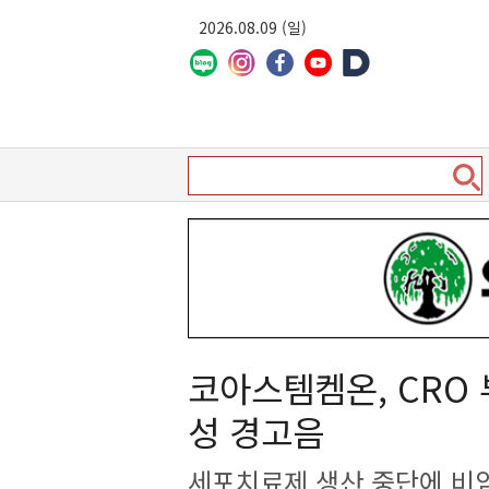
2026.08.09 (일)
코아스템켐온, CRO
성 경고음
세포치료제 생산 중단에 비임