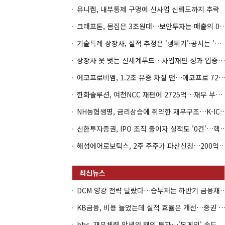
유니켐, 내부통제 구멍에 신사업 신뢰도까지 추락
크래프톤, 몸집은 3조원대…보안투자는 매
기술특례 상장사, 실적 추정은 '뻥튀기'·공시는 '누락'
상장사 옷 벗는 신세계푸드…사업재편 성과 입증할까
에코프로비엠, 1.2조 유증 차질 땐…에코프로 7270억 '
한화솔루션, 여천NCC 재편에 2725억…재무 부담 커지나
NH농협생명, 금리상승에 취약한 재무구조…K-IC
신한투자증권, IPO 조직 줄이자 실적도 '0건'
해성에어로보틱스, 2주 주주가 파산신청…200억 CB 
DCM 양강 전략 달랐다…승부처는 하
KB금융, 비용 늘었는데 실적 효율은 개선…증권 호황
bhc, 재무체력 앞세워 해외 투자…'본게임' 속도