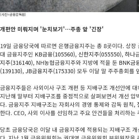
(사진=금융감독원)
개편안 미뤄지며 '눈치보기'…주총 앞 '긴장'
19일 금융당국에 따르면 은행금융지주는 총 8곳이다. 상장 
대 금융지주인
KB금융(105560)
,
신한지주(055550)
,
하나금
지주(316140)
, NH농협금융지주와 지방에 적을 둔
BNK금융
(139130)
,
JB금융지주(175330)
모두 이달 말 주주총회를 
금융지주들은 사외이사 구조 개편 등 지배구조 개선안에 대
지난해 말부터 지배구조를 중점적으로 살펴보면서 개선 압
다. 금융지주 지배구조는 자회사의 경영 통제와 감독 원칙, 
한다. CEO, 사외 이사를 선임하고 주요 안건들을 처리하는
당초 금융당국은 이달 내 금융지주에 적용되는 지배구조 개
다. 지난 1월 금융위원회는 권대영 금융위원회 부위원장을