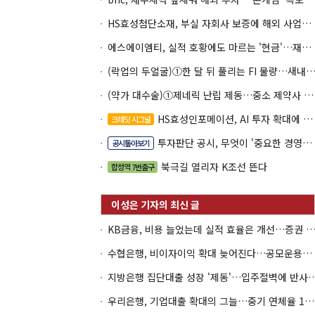
HS효성첨단소재, 부실 자회사 보증에 해외 사업까지…부담 '가중'
에스에이엠티, 실적 호황에도 마르는 '현금'…재고·달러빚 부담 확대
(락업의 두얼굴)①한 달 뒤 풀리는 FI 물량…새내기주 오버행
(약가 대수술)①제네릭 난립 제동…중소 제약사 수익성 비상
HS효성인포메이션, AI 투자 확대에 실적 체력 강화
크레딧 시그널
투자판단 공시, 무엇이 '중요한 경영사항'일까
공시톺아보기
북극길 열리자 K조선 뜬다
합정역 7번출구
KB금융, 비용 늘었는데 실적 효율은 개선…증권 호황
수협은행, 비이자이익 확대 늦어진다…공모운용사 인가 연말로
지방은행 집단대출 성장 '제동'…입주절벽
우리은행, 기업대출 확대의 그늘…중기 연체율 10년 만에 최고