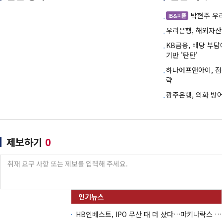
박현주 우
IB&피플
우리은행, 해외자산
KB금융, 배당 부
기반 '탄탄'
하나에프앤아이, 점
략
광주은행, 외화 방
제보하기
0
HB인베스트, IPO 무산 때 더 샀다…마키나락스 투자 2.7배 회수