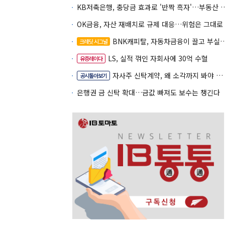
KB저축은행, 충당금 효과로 '반짝 흑
OK금융, 자산 재배치로 규제 대응…위험은 그대로
BNK캐피탈, 자동차금융이 끌고 부실여신이 발목
크레딧 시그널
LS, 실적 꺾인 자회사에 30억 수혈
유증레이다
자사주 신탁계약, 왜 소각까지 봐야 할까
공시톺아보기
은행권 금 신탁 확대…금값 빠져도 보수는 챙긴다