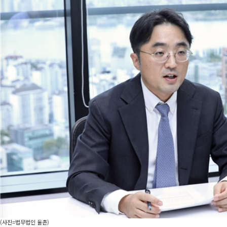
(사진=법무법인 율촌)