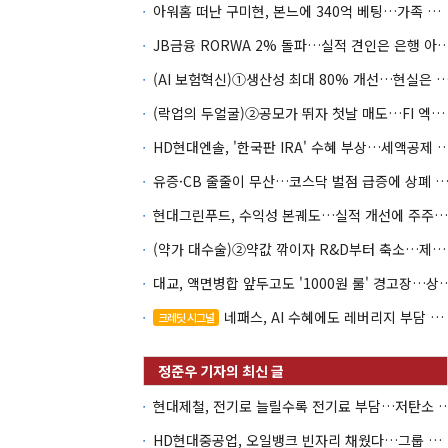
아워홈 떠난 구미현, 본느에 340억 베팅…가족 지배체제 구축
JB금융 RORWA 2% 돌파…실적 견인은 은
(AI 보험혁신)①생산성 최대 80% 개선…현실은 '실
(락업의 두얼굴)②공모가 뛰자 첫날 매도…FI 엑시트 전략 갈렸다
HD현대엔솔, '한국판 IRA' 수혜 부상…세액공
유증·CB 줄줄이 무산…코스닥 벌점 급증에 상폐
현대그린푸드, 수익성 본궤도…실적 개선에 주주환원까지
(약가 대수술)②약값 깎이자 R&D부터 축소…제약업계 비상경영 돌입
대교, 액면병합 앞두고도 '1000원 룰'
네패스, AI 수혜에도 레버리지 부담 여전
크레딧 시그널
현대제철, 전기로 늘릴수록 전기료 부담…
HD현대중공업, 오일뱅크 빈자리 채웠다…그룹 배당 핵심축 부상