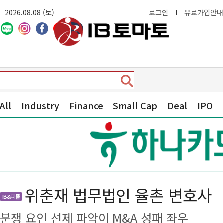
2026.08.08 (토)
로그인
I
유료가입안내
All
Industry
Finance
Small Cap
Deal
IPO
위춘재 법무법인 율촌 변호사
IB&피플
분쟁 요인 선제 파악이 M&A 성패 좌우