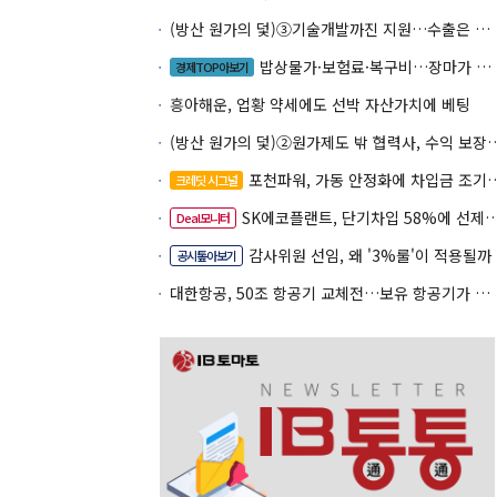
(방산 원가의 덫)③기술개발까진 지원…수출은 각자도생
밥상물가·보험료·복구비…장마가 내미는 청구서
경제TOP아보기
흥아해운, 업황 약세에도 선박 자산가치에 베팅
(방산 원가의 덫)②원가제도 밖 협력사, 
포천파워, 가동 안정화에 차입금 조기상환 속도
크레딧 시그널
SK에코플랜트, 단기차입 58%에 선제 차환 카드
Deal모니터
감사위원 선임, 왜 '3%룰'이 적용될까
공시톺아보기
대한항공, 50조 항공기 교체전…보유 항공기가 조달 카드