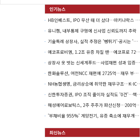
HB인베스트, IPO 무산 때 더 샀다…마키나락스 투자 2.7배 회수
유니켐, 내부통제 구멍에 신사업 신뢰도까지 추락
기술특례 상장사, 실적 추정은 '뻥튀기'·공시는 '누락'
에코프로비엠, 1.2조 유증 차질 땐…에코프로 7270억 '
상장사 옷 벗는 신세계푸드…사업재편 성과 입증할까
한화솔루션, 여천NCC 재편에 2725억…재무 부담 커지나
NH농협생명, 금리상승에 취약한 재무구조…K-IC
신한투자증권, IPO 조직 줄이자 실적도 '0건'
해성에어로보틱스, 2주 주주가 파산신청…200억 CB 
'부채비율 955%' 계양전기, 유증 축소에 재무개선 효과 '뚝'