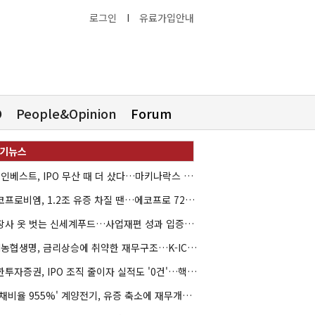
로그인
I
유료가입안내
O
People&Opinion
Forum
HB인베스트, IPO 무산 때 더 샀다…마키나락스 투자 2.7배 회수
에코프로비엠, 1.2조 유증 차질 땐…에코프로 7270억 '독박'
상장사 옷 벗는 신세계푸드…사업재편 성과 입증할까
NH농협생명, 금리상승에 취약한 재무구조…K-ICS 변동성 '주의보'
신한투자증권, IPO 조직 줄이자 실적도 '0건'…핵심 인력까지 이탈
'부채비율 955%' 계양전기, 유증 축소에 재무개선 효과 '뚝'