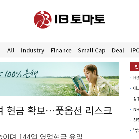
All
Industry
Finance
Small Cap
Deal
IP
여 현금 확보…풋옵션 리스크
이며 144억 영업현금 유입