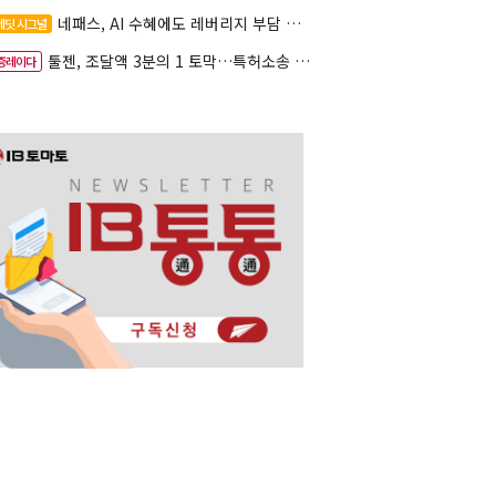
네패스, AI 수혜에도 레버리지 부담 여전
레딧 시그널
툴젠, 조달액 3분의 1 토막…특허소송 비용부터 챙긴다
증레이다