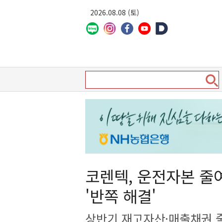
2026.08.08 (토)
코렌텍, 운전자본 줄
'반쪽 해결'
상반기 재고자산·매출채권 줄