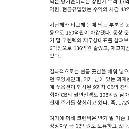
되는 당기순이익은 상반기 누적 17억
억원, 현금유입없는 수익의 차감 43
지난해와 비교해 눈에 띄는 부분은 
동으로 150억원이 차감됐다. 통상 
기 말 코렌텍의 재무상태표를 살펴보
6억원으로 136억원 줄었고, 재고자산
었다.
결과적으로는 현금 곳간을 채워 넣으
던 모양새인데, 이제 남아 있는 과제
에 풋옵션이 행사된 9회차 CB의 잔액
회차 CB의 권면잔액도 108억원 남아
현재 주가를 상회하고 있다. 즉, 17
여기에 더해 코렌텍은 반기 말 기준 
성장차입금 12억원도 보유하고 있다