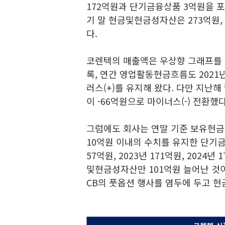
172억원과 단기금융상품 3억원을 포
기 말 현금및현금성자산은 273억원,
다.
코렌텍의 매출액은 우상향 그래프를 
록, 연간 영업활동현금흐름도 2021년 4
러스(+)를 유지해 왔다. 다만 지
이 -66억원으로 마이너스(-) 전환했다
그럼에도 회사는 연말 기준 보유현금성
10억원 이내의 수치를 유지한 단기
57억원, 2023년 171억원, 202
및현금성자산만 101억원 늘어난 것
CB의 풋옵션 행사를 염두에 두고 현