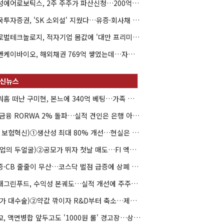
해성에어로보틱스, 2주 주주가 파산신청…200억 CB 분쟁 확산
한국투자증권, 'SK 소외설' 지웠다…유증·회사채 주관 연속 수임
글로벌테크놀로지, 적자기업 몸값에 '대만 프리미엄'…공모가 논란
엘앤케이바이오, 해외채권 769억 쌓였는데…자회사 4곳 자본잠식
아워홈 떠난 구미현, 본느에 340억 베팅…가족 지배체제 구축
JB금융 RORWA 2% 돌파…실적 견인은 은행 아닌 캐피탈
(AI 보험혁신)①생산성 최대 80% 개선…현실은 '실행 격차'
(락업의 두얼굴)②공모가 뛰자 첫날 매도…FI 엑시트 전략 갈렸다
유증·CB 줄줄이 무산…코스닥 벌점 급증에 상폐 압박
현대그린푸드, 수익성 본궤도…실적 개선에 주주환원까지
(약가 대수술)②약값 깎이자 R&D부터 축소…제약업계 비상경영 돌입
대교, 액면병합 앞두고도 '1000원 룰' 경고장…상장유지 시험대