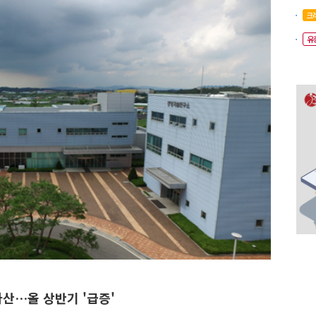
크
유
산…올 상반기 '급증'