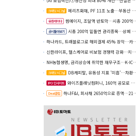
(AI 보험혁신)①생산성 최대 80% 개선…현실은 '실
메리츠화재, PF 11조 노출…부동산 사업성 저하 우려
크레딧 시그널
썸에이지, 조달액 반토막…시총 200억 못 넘으면 철회
유증레이다
시총 200억 밑돌면 관리종목…상폐 피하려면
공시톺아보기
하나카드, 트래블로그로 해외결제 45% 장악
신한라이프, 헬스케어로 비보험 경쟁력 강화…치매·간병 공략
NH농협생명, 금리상승에 취약한 재무구조…K-IC
DB캐피탈, 유동성 지표 '미흡'…차환 부담 커진다
크레딧 시그널
와이즈플래닛컴퍼니, 160억 공모로 글로벌 확장
IPO 인사이트
하나F&I, 회사채 2650억으로 증액…2150억은 차환
Deal클립