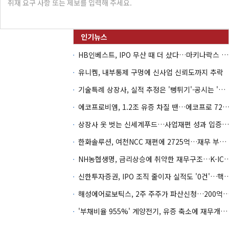
HB인베스트, IPO 무산 때 더 샀다…마키나락스 투자 2.7배 회수
유니켐, 내부통제 구멍에 신사업 신뢰도까지 추락
기술특례 상장사, 실적 추정은 '뻥튀기'·공시는 '누락'
에코프로비엠, 1.2조 유증 차질 땐…에코프로 7270억 '
상장사 옷 벗는 신세계푸드…사업재편 성과 입증할까
한화솔루션, 여천NCC 재편에 2725억…재무 부담 커지나
NH농협생명, 금리상승에 취약한 재무구조…K-IC
신한투자증권, IPO 조직 줄이자 실적도 '0건'
해성에어로보틱스, 2주 주주가 파산신청…200억 CB 
'부채비율 955%' 계양전기, 유증 축소에 재무개선 효과 '뚝'