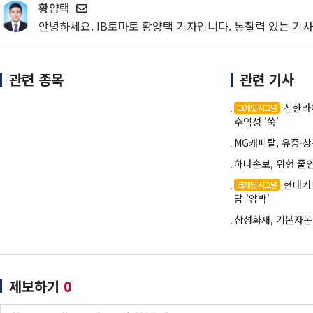
황양택
안녕하세요. IB토마토 황양택 기자입니다. 통찰력 있는 기
관련 종목
관련 기사
신한라
크레딧 시그널
수익성 '쑥'
MG캐피탈, 유증·
하나손보, 위험 줄
현대커
크레딧 시그널
담 '압박'
삼성화재, 기본자본 
제보하기
0