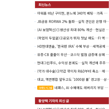
아워홈 떠난 구미현, 본느에 340억 베팅…가족 지배체제 구축
JB금융 RORWA 2% 돌파…실적 견인은 은
(AI 보험혁신)①생산성 최대 80% 개선…현실은 '실
(락업의 두얼굴)②공모가 뛰자 첫날 매도…FI 엑시트 전략 갈렸다
HD현대엔솔, '한국판 IRA' 수혜 부상…세액공
유증·CB 줄줄이 무산…코스닥 벌점 급증에 상폐
현대그린푸드, 수익성 본궤도…실적 개선에 주주환원까지
(약가 대수술)②약값 깎이자 R&D부터 축소…제약업계 비상경영 돌입
대교, 액면병합 앞두고도 '1000원 룰'
네패스, AI 수혜에도 레버리지 부담 여전
크레딧 시그널