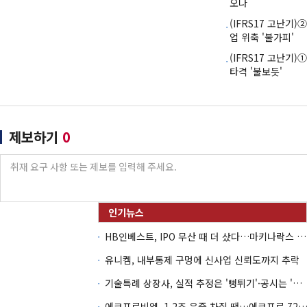
오나
(IFRS17 고난기
업 위축 '불가피'
(IFRS17 고난기
타격 '불보듯'
제보하기
0
HB인베스트, IPO 무산 때 더 샀다…마키나락스 투자 2.7배 회수
유니켐, 내부통제 구멍에 신사업 신뢰도까지 추락
기술특례 상장사, 실적 추정은 '뻥튀기'·공시는 '누락'
에코프로비엠, 1.2조 유증 차질 땐…에코프로 7270억 '