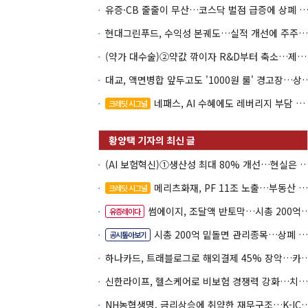
유증·CB 줄줄이 무산…코스닥 벌점 급증에 상폐
현대그린푸드, 수익성 본궤도…실적 개선에 주주환원까지
(약가 대수술)②약값 깎이자 R&D부터 축소…제약업계 비상경영 돌입
대교, 액면병합 앞두고도 '1000원 룰'
네패스, AI 수혜에도 레버리지 부담 여전
크레딧 시그널
(AI 보험혁신)①생산성 최대 80% 개선…현실은 '실
메리츠화재, PF 11조 노출…부동산 사업성 저하 우려
크레딧 시그널
썸에이지, 조달액 반토막…시총 200억 못 넘으면 철회
유증레이다
시총 200억 밑돌면 관리종목…상폐 피하려면
공시톺아보기
하나카드, 트래블로그로 해외결제 45% 장악
신한라이프, 헬스케어로 비보험 경쟁력 강화…치매·간병 공략
NH농협생명, 금리상승에 취약한 재무구조…K-IC