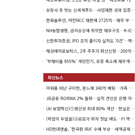
상장사 옷 벗는 신세계푸드…사업재편 성과 입증할까
한화솔루션, 여천NCC 재편에 2725억…재무 부담 커지나
NH농협생명, 금리상승에 취약한 재무구조…K-IC
신한투자증권, IPO 조직 줄이자 실적도 '0건'
해성에어로보틱스, 2주 주주가 파산신청…200억 CB 
'부채비율 955%' 계양전기, 유증 축소에 재무개선 효과 '뚝'
아워홈 떠난 구미현, 본느에 340억 베팅…가족 지배체제 구축
JB금융 RORWA 2% 돌파…실적 견인은 은
(AI 보험혁신)①생산성 최대 80% 개선…현실은 '실
(락업의 두얼굴)②공모가 뛰자 첫날 매도…FI 엑시트 전략 갈렸다
HD현대엔솔, '한국판 IRA' 수혜 부상…세액공