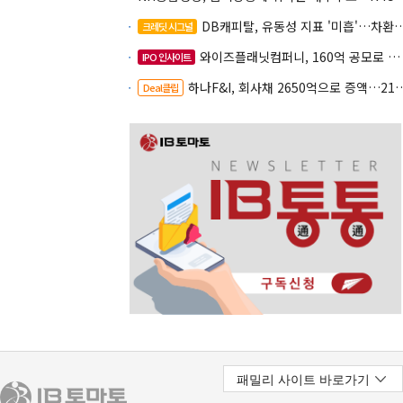
DB캐피탈, 유동성 지표 '미흡'…차환 부담 커진다
크레딧 시그널
와이즈플래닛컴퍼니, 160억 공모로 글로벌 확장
IPO 인사이트
하나F&I, 회사채 2650억으로 증액…2150억은 차환
Deal클립