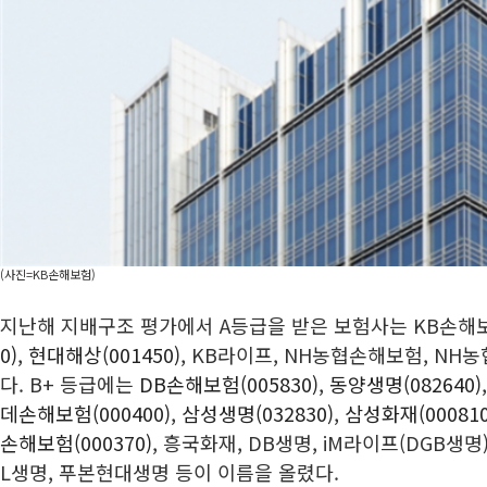
(사진=KB손해보험)
지난해 지배구조 평가에서 A등급을 받은 보험사는 KB손해
0)
,
현대해상(001450)
, KB라이프, NH농협손해보험, NH
다. B+ 등급에는
DB손해보험(005830)
,
동양생명(082640)
데손해보험(000400)
,
삼성생명(032830)
,
삼성화재(000810
손해보험(000370)
, 흥국화재, DB생명, iM라이프(DGB생명
L생명, 푸본현대생명 등이 이름을 올렸다.