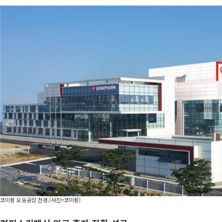
코미팜 오송공장 전경.(사진=코미팜)