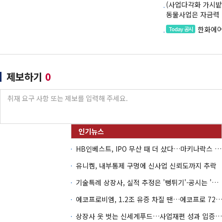
(사업다각화 가시밭
동물사업은 자금력 
한화에어
Today 공시
제보하기
0
HB인베스트, IPO 무산 때 더 샀다…마키나락스 투자 2.7배 회수
유니켐, 내부통제 구멍에 신사업 신뢰도까지 추락
기술특례 상장사, 실적 추정은 '뻥튀기'·공시는 '누락'
에코프로비엠, 1.2조 유증 차질 땐…에코프로 7270억 '
상장사 옷 벗는 신세계푸드…사업재편 성과 입증할까