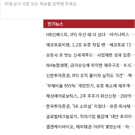
HB인베스트, IPO 무산 때 더 샀다…마키나락스 투자 2.7배 회수
에코프로비엠, 1.2조 유증 차질 땐…에코프로 7270억 '
상장사 옷 벗는 신세계푸드…사업재편 성과 입증할까
NH농협생명, 금리상승에 취약한 재무구조…K-IC
신한투자증권, IPO 조직 줄이자 실적도 '0건'
'부채비율 955%' 계양전기, 유증 축소에 재무개선 효과 '뚝'
해성에어로보틱스, 2주 주주가 파산신청…200억 CB 
한국투자증권, 'SK 소외설' 지웠다…유증·회사채 
글로벌테크놀로지, 적자기업 몸값에 '대만 프리미엄
엘앤케이바이오, 해외채권 769억 쌓였는데…자회사 4곳 자본잠식