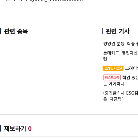
관련 종목
관련 기사
경영권 분쟁, 최종
롯데카드, 영업자산
련
고려아연
크레딧 시그널
책임 있
데스크칼럼
는 아이러니
(중견금속사 ESG
은 '자금력'
제보하기
0