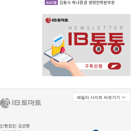
김동식 하나증권 경영전략본부장
IB&피플
/편집인: 김선영