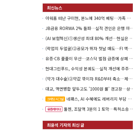
아워홈 떠난 구미현, 본느에 340억 베팅…가족 지배체제 구축
JB금융 RORWA 2% 돌파…실적 견인은 은
(AI 보험혁신)①생산성 최대 80% 개선…현실은 '실
(락업의 두얼굴)②공모가 뛰자 첫날 매도…FI 엑시트 전략 갈렸다
유증·CB 줄줄이 무산…코스닥 벌점 급증에 상폐
현대그린푸드, 수익성 본궤도…실적 개선에 주주환원까지
(약가 대수술)②약값 깎이자 R&D부터 축소…제약업계 비상경영 돌입
대교, 액면병합 앞두고도 '1000원 룰'
네패스, AI 수혜에도 레버리지 부담 여전
크레딧 시그널
툴젠, 조달액 3분의 1 토막…특허소송 비용부터 챙긴다
유증레이다