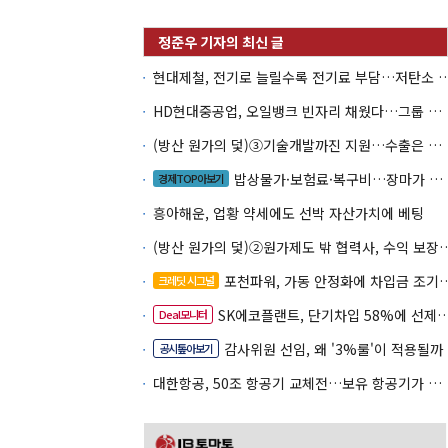
현대제철, 전기로 늘릴수록 전기료 부담…
HD현대중공업, 오일뱅크 빈자리 채웠다…그룹 배당 핵심축 부상
(방산 원가의 덫)③기술개발까진 지원…수출은 각자도생
밥상물가·보험료·복구비…장마가 내미는 청구서
경제TOP아보기
흥아해운, 업황 약세에도 선박 자산가치에 베팅
(방산 원가의 덫)②원가제도 밖 협력사, 
포천파워, 가동 안정화에 차입금 조기상환 속도
크레딧 시그널
SK에코플랜트, 단기차입 58%에 선제 차환 카드
Deal모니터
감사위원 선임, 왜 '3%룰'이 적용될까
공시톺아보기
대한항공, 50조 항공기 교체전…보유 항공기가 조달 카드