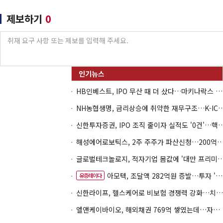
제보하기
0
HB인베스트, IPO 무산 때 더 샀다…마키나락스 투자 2.7배 회수
NH농협생명, 금리상승에 취약한 재무구조…K-IC
신한투자증권, IPO 조직 줄이자 실적도 '0건'
해성에어로보틱스, 2주 주주가 파산신청…200억 CB 
글로벌테크놀로지, 적자기업 몸값에 '대만 프리미엄
아모텍, 조달액 282억원 증발…투자 '속도 조절' 불가피
유증레이다
신한라이프, 헬스케어로 비보험 경쟁력 강화…치매·간병 공략
엘앤케이바이오, 해외채권 769억 쌓였는데…자회사 4곳 자본잠식