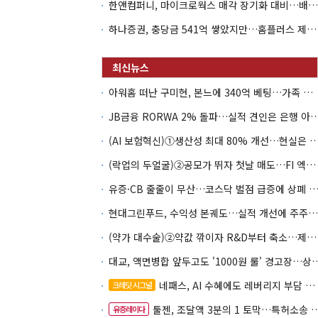
한앤컴퍼니, 마이크로웍스 매각 장기화 대비…배당 회수판 깔았다
하나증권, 충당금 541억 쌓았지만…홈플러스 제재는 추가 비용 불씨
아워홈 떠난 구미현, 본느에 340억 베팅…가족 지배체제 구축
JB금융 RORWA 2% 돌파…실적 견인은 은
(AI 보험혁신)①생산성 최대 80% 개선…현실은 '실
(락업의 두얼굴)②공모가 뛰자 첫날 매도…FI 엑시트 전략 갈렸다
유증·CB 줄줄이 무산…코스닥 벌점 급증에 상폐
현대그린푸드, 수익성 본궤도…실적 개선에 주주환원까지
(약가 대수술)②약값 깎이자 R&D부터 축소…제약업계 비상경영 돌입
대교, 액면병합 앞두고도 '1000원 룰'
네패스, AI 수혜에도 레버리지 부담 여전
크레딧 시그널
툴젠, 조달액 3분의 1 토막…특허소송 비용부터 챙긴다
유증레이다