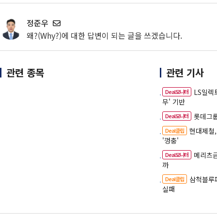
정준우
왜?(Why?)에 대한 답변이 되는 글을 쓰겠습니다.
관련 종목
관련 기사
LS일렉
Deal모니터
무' 기반
롯데그룹
Deal모니터
현대제철,
Deal클립
'껑충'
메리츠금
Deal모니터
까
삼척블루파
Deal클립
실패