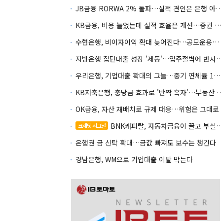
JB금융 RORWA 2% 돌파…실적 견인은 은
KB금융, 비용 늘었는데 실적 효율은 개선…증권 호황
수협은행, 비이자이익 확대 늦어진다…공모운용사 인가 연말로
지방은행 집단대출 성장 '제동'…입주절벽
우리은행, 기업대출 확대의 그늘…중기 연체율 10년 만에 최고
KB저축은행, 충당금 효과로 '반짝 흑
OK금융, 자산 재배치로 규제 대응…위험은 그대로
BNK캐피탈, 자동차금융이 끌고 부실여신이 발목
크레딧 시그널
은행권 금 신탁 확대…금값 빠져도 보수는 챙긴다
경남은행, WM으로 기업대출 이탈 막는다