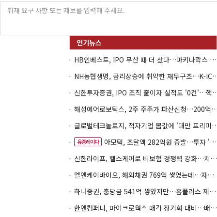
HB인베스트, IPO 무산 때 더 샀다…마키나락스 투자 2.7배 회수
NH농협생명, 금리상승에 취약한 재무구조…K-IC
신한투자증권, IPO 조직 줄이자 실적도 '0건'
해성에어로보틱스, 2주 주주가 파산신청…200억 CB 
글로벌테크놀로지, 적자기업 몸값에 '대만 프리미엄
아모텍, 조달액 282억원 증발…투자 '속도 조절' 불가피
유증레이다
신한라이프, 헬스케어로 비보험 경쟁력 강화…치매·간병 공략
엘앤케이바이오, 해외채권 769억 쌓였는데…자회사 4곳 자본잠식
하나증권, 충당금 541억 쌓았지만…홈플러스 제재는 추가 비용 불씨
한앤컴퍼니, 마이크로웍스 매각 장기화 대비…배당 회수판 깔았다