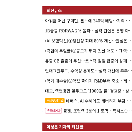
아워홈 떠난 구미현, 본느에 340억 베팅…가족 지배체제 구축
JB금융 RORWA 2% 돌파…실적 견인은 은
(AI 보험혁신)①생산성 최대 80% 개선…현실은 '실
(락업의 두얼굴)②공모가 뛰자 첫날 매도…FI 엑시트 전략 갈렸다
유증·CB 줄줄이 무산…코스닥 벌점 급증에 상폐
현대그린푸드, 수익성 본궤도…실적 개선에 주주환원까지
(약가 대수술)②약값 깎이자 R&D부터 축소…제약업계 비상경영 돌입
대교, 액면병합 앞두고도 '1000원 룰'
네패스, AI 수혜에도 레버리지 부담 여전
크레딧 시그널
툴젠, 조달액 3분의 1 토막…특허소송 비용부터 챙긴다
유증레이다