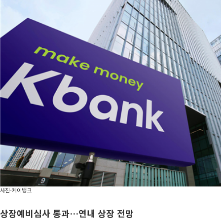
사진-케이뱅크
상장예비심사 통과…
연내 상장 전망