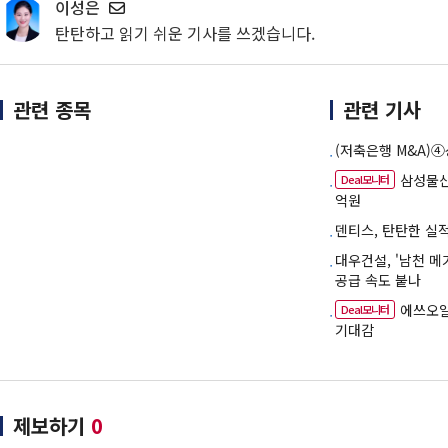
이성은
탄탄하고 읽기 쉬운 기사를 쓰겠습니다.
관련 종목
관련 기사
(저축은행 M&A)④
삼성물산
Deal모니터
억원
덴티스, 탄탄한 실
대우건설, '남천 
공급 속도 붙나
에쓰오일
Deal모니터
기대감
제보하기
0