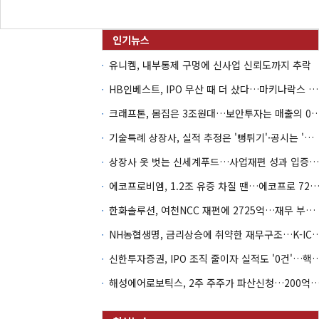
유니켐, 내부통제 구멍에 신사업 신뢰도까지 추락
HB인베스트, IPO 무산 때 더 샀다…마키나락스 투자 2.7배 회수
크래프톤, 몸집은 3조원대…보안투자는 매
기술특례 상장사, 실적 추정은 '뻥튀기'·공시는 '누락'
상장사 옷 벗는 신세계푸드…사업재편 성과 입증할까
에코프로비엠, 1.2조 유증 차질 땐…에코프로 7270억 '
한화솔루션, 여천NCC 재편에 2725억…재무 부담 커지나
NH농협생명, 금리상승에 취약한 재무구조…K-IC
신한투자증권, IPO 조직 줄이자 실적도 '0건'
해성에어로보틱스, 2주 주주가 파산신청…200억 CB 