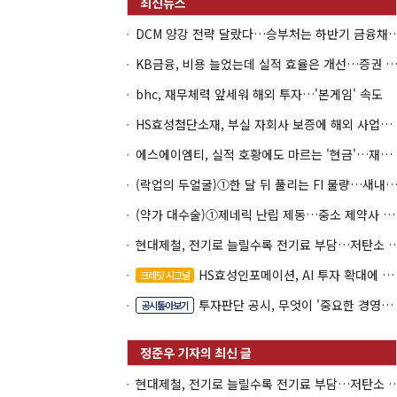
DCM 양강 전략 달랐다…승부처는 하
KB금융, 비용 늘었는데 실적 효율은 개선…증권 호황
bhc, 재무체력 앞세워 해외 투자…'본게임' 속도
HS효성첨단소재, 부실 자회사 보증에 해외 사업까지…부담 '가중'
에스에이엠티, 실적 호황에도 마르는 '현금'…재고·달러빚 부담 확대
(락업의 두얼굴)①한 달 뒤 풀리는 FI 물량…새내기주 오버행
(약가 대수술)①제네릭 난립 제동…중소 제약사 수익성 비상
현대제철, 전기로 늘릴수록 전기료 부담…
HS효성인포메이션, AI 투자 확대에 실적 체력 강화
크레딧 시그널
투자판단 공시, 무엇이 '중요한 경영사항'일까
공시톺아보기
현대제철, 전기로 늘릴수록 전기료 부담…