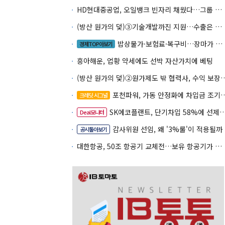
HD현대중공업, 오일뱅크 빈자리 채웠다…그룹 배당 핵심축 부상
(방산 원가의 덫)③기술개발까진 지원…수출은 각자도생
밥상물가·보험료·복구비…장마가 내미는 청구서
경제TOP아보기
흥아해운, 업황 약세에도 선박 자산가치에 베팅
(방산 원가의 덫)②원가제도 밖 협력사, 
포천파워, 가동 안정화에 차입금 조기상환 속도
크레딧 시그널
SK에코플랜트, 단기차입 58%에 선제 차환 카드
Deal모니터
감사위원 선임, 왜 '3%룰'이 적용될까
공시톺아보기
대한항공, 50조 항공기 교체전…보유 항공기가 조달 카드