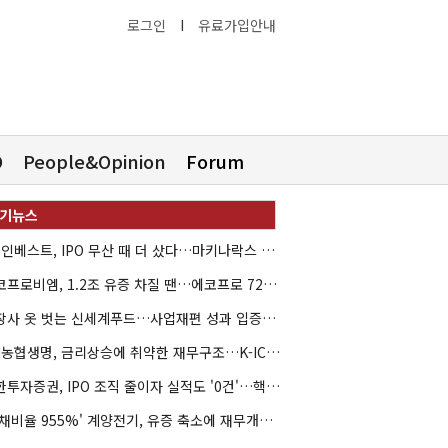
로그인
I
유료가입안내
O
People&Opinion
Forum
HB인베스트, IPO 무산 때 더 샀다…마키나락스 투자 2.7배 회수
에코프로비엠, 1.2조 유증 차질 땐…에코프로 7270억 '독박'
상장사 옷 벗는 신세계푸드…사업재편 성과 입증할까
NH농협생명, 금리상승에 취약한 재무구조…K-ICS 변동성 '주의보'
신한투자증권, IPO 조직 줄이자 실적도 '0건'…핵심 인력까지 이탈
'부채비율 955%' 계양전기, 유증 축소에 재무개선 효과 '뚝'