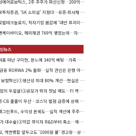
해성에어로보틱스, 2주 주주가 파산신청…200억 CB 분쟁 확산
한국투자증권, 'SK 소외설' 지웠다…유증·회사채 주관 연속 수임
글로벌테크놀로지, 적자기업 몸값에 '대만 프리미엄'…공모가 논란
엘앤케이바이오, 해외채권 769억 쌓였는데…자회사 4곳 자본잠식
아워홈 떠난 구미현, 본느에 340억 베팅…가족 지배체제 구축
JB금융 RORWA 2% 돌파…실적 견인은 은행 아닌 캐피탈
(AI 보험혁신)①생산성 최대 80% 개선…현실은 '실행 격차'
(락업의 두얼굴)②공모가 뛰자 첫날 매도…FI 엑시트 전략 갈렸다
유증·CB 줄줄이 무산…코스닥 벌점 급증에 상폐 압박
현대그린푸드, 수익성 본궤도…실적 개선에 주주환원까지
(약가 대수술)②약값 깎이자 R&D부터 축소…제약업계 비상경영 돌입
대교, 액면병합 앞두고도 '1000원 룰' 경고장…상장유지 시험대