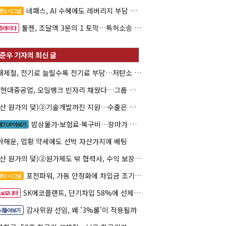
네패스, AI 수혜에도 레버리지 부담 여전
레딧 시그널
툴젠, 조달액 3분의 1 토막…특허소송 비용부터 챙긴다
증레이다
현대제철, 전기로 늘릴수록 전기료 부담…저탄소 전환의 역설
HD현대중공업, 오일뱅크 빈자리 채웠다…그룹 배당 핵심축 부상
(방산 원가의 덫)③기술개발까진 지원…수출은 각자도생
밥상물가·보험료·복구비…장마가 내미는 청구서
제TOP아보기
아해운, 업황 약세에도 선박 자산가치에 베팅
(방산 원가의 덫)②원가제도 밖 협력사, 수익 보장도 협상력도 없다
포천파워, 가동 안정화에 차입금 조기상환 속도
레딧 시그널
SK에코플랜트, 단기차입 58%에 선제 차환 카드
eal모니터
감사위원 선임, 왜 '3%룰'이 적용될까
시톺아보기