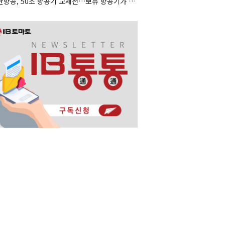
대한항공, 50조 항공기 교체전…보유 항공기가 조달 카드