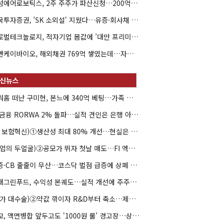
해성에어로보틱스, 2주 주주가 파산신청…200억 CB 분쟁 확산
한국투자증권, 'SK 소외설' 지웠다…유증·회사채 주관 연속 수임
글로벌테크놀로지, 적자기업 몸값에 '대만 프리미엄'…공모가 논란
엘앤케이바이오, 해외채권 769억 쌓였는데…자회사 4곳 자본잠식
아워홈 떠난 구미현, 본느에 340억 베팅…가족 지배체제 구축
JB금융 RORWA 2% 돌파…실적 견인은 은행 아닌 캐피탈
(AI 보험혁신)①생산성 최대 80% 개선…현실은 '실행 격차'
(락업의 두얼굴)②공모가 뛰자 첫날 매도…FI 엑시트 전략 갈렸다
유증·CB 줄줄이 무산…코스닥 벌점 급증에 상폐 압박
현대그린푸드, 수익성 본궤도…실적 개선에 주주환원까지
(약가 대수술)②약값 깎이자 R&D부터 축소…제약업계 비상경영 돌입
대교, 액면병합 앞두고도 '1000원 룰' 경고장…상장유지 시험대