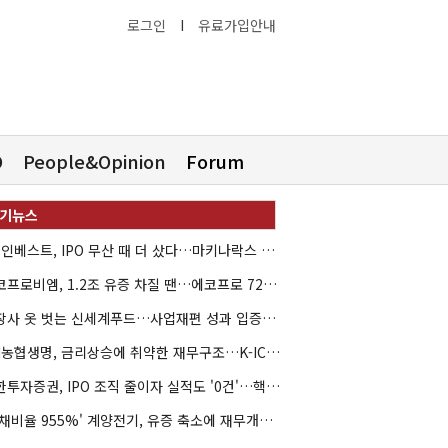
로그인
I
유료가입안내
O
People&Opinion
Forum
HB인베스트, IPO 무산 때 더 샀다…마키나락스 투자 2.7배 회수
에코프로비엠, 1.2조 유증 차질 땐…에코프로 7270억 '독박'
상장사 옷 벗는 신세계푸드…사업재편 성과 입증할까
NH농협생명, 금리상승에 취약한 재무구조…K-ICS 변동성 '주의보'
신한투자증권, IPO 조직 줄이자 실적도 '0건'…핵심 인력까지 이탈
'부채비율 955%' 계양전기, 유증 축소에 재무개선 효과 '뚝'