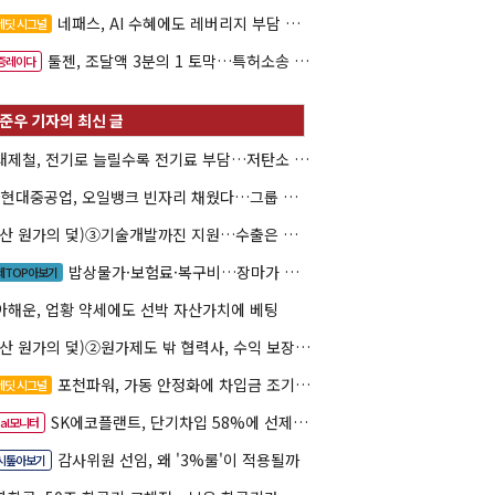
네패스, AI 수혜에도 레버리지 부담 여전
레딧 시그널
툴젠, 조달액 3분의 1 토막…특허소송 비용부터 챙긴다
증레이다
현대제철, 전기로 늘릴수록 전기료 부담…저탄소 전환의 역설
HD현대중공업, 오일뱅크 빈자리 채웠다…그룹 배당 핵심축 부상
(방산 원가의 덫)③기술개발까진 지원…수출은 각자도생
밥상물가·보험료·복구비…장마가 내미는 청구서
제TOP아보기
아해운, 업황 약세에도 선박 자산가치에 베팅
(방산 원가의 덫)②원가제도 밖 협력사, 수익 보장도 협상력도 없다
포천파워, 가동 안정화에 차입금 조기상환 속도
레딧 시그널
SK에코플랜트, 단기차입 58%에 선제 차환 카드
eal모니터
감사위원 선임, 왜 '3%룰'이 적용될까
시톺아보기