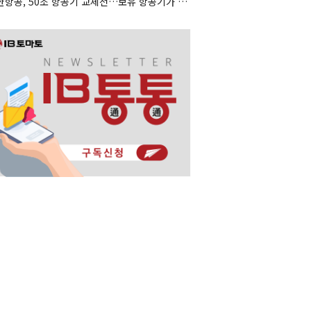
대한항공, 50조 항공기 교체전…보유 항공기가 조달 카드