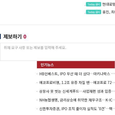
현대로템
Today 공시
웅진, 
Today 공시
제보하기
0
HB인베스트, IPO 무산 때 더 샀다…마키나락스 투자 2.7배 회수
에코프로비엠, 1.2조 유증 차질 땐…에코프로 7270억 '
상장사 옷 벗는 신세계푸드…사업재편 성과 입증할까
NH농협생명, 금리상승에 취약한 재무구조…K-IC
신한투자증권, IPO 조직 줄이자 실적도 '0건'