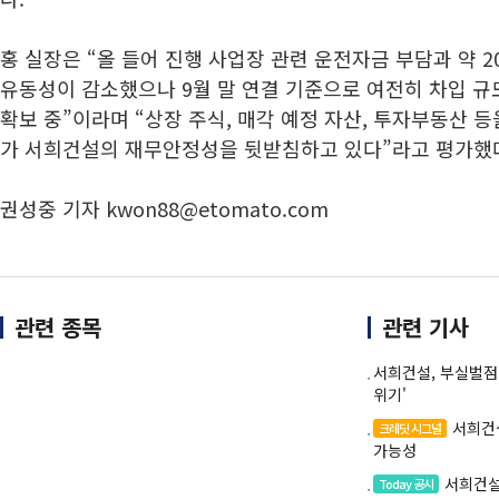
홍 실장은 “올 들어 진행 사업장 관련 운전자금 부담과 약 
유동성이 감소했으나 9월 말 연결 기준으로 여전히 차입 
확보 중”이라며 “상장 주식, 매각 예정 자산, 투자부동산 
가 서희건설의 재무안정성을 뒷받침하고 있다”라고 평가했
권성중 기자 kwon88@etomato.com
관련 종목
관련 기사
서희건설, 부실벌점
위기'
서희건
크레딧 시그널
가능성
서희건설
Today 공시