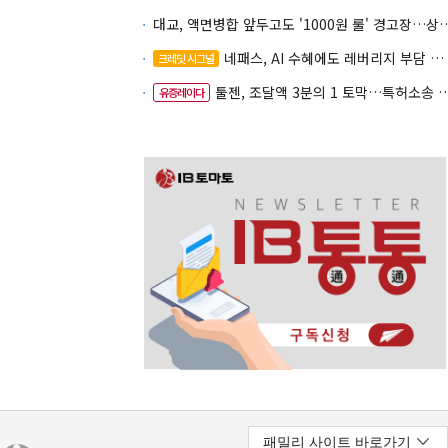
대교, 액면병합 앞두고도 '1000원 룰'
네패스, AI 수혜에도 레버리지 부담 여전
크레딧 시그널
툴젠, 조달액 3분의 1 토막…특허소송 비용부터 챙긴다
유증레이다