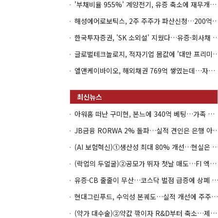
'부채비율 955%' 계양전기, 유증 축소에 재무개선 효과 '뚝'
해성에어로보틱스, 2주 주주가 파산신청…200억 CB 
한국투자증권, 'SK 소외설' 지웠다…유증·회사채 
글로벌테크놀로지, 적자기업 몸값에 '대만 프리미엄
엘앤케이바이오, 해외채권 769억 쌓였는데…자회사 4곳 자본잠식
아워홈 떠난 구미현, 본느에 340억 베팅…가족 지배체제 구축
JB금융 RORWA 2% 돌파…실적 견인은 은
(AI 보험혁신)①생산성 최대 80% 개선…현실은 '실
(락업의 두얼굴)②공모가 뛰자 첫날 매도…FI 엑시트 전략 갈렸다
유증·CB 줄줄이 무산…코스닥 벌점 급증에 상폐
현대그린푸드, 수익성 본궤도…실적 개선에 주주환원까지
(약가 대수술)②약값 깎이자 R&D부터 축소…제약업계 비상경영 돌입