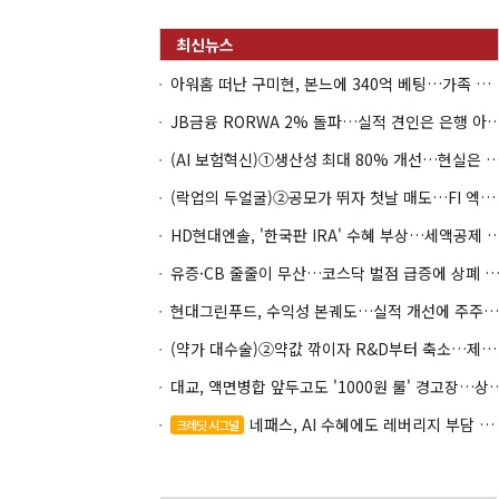
아워홈 떠난 구미현, 본느에 340억 베팅…가족 지배체제 구축
JB금융 RORWA 2% 돌파…실적 견인은 은
(AI 보험혁신)①생산성 최대 80% 개선…현실은 '실
(락업의 두얼굴)②공모가 뛰자 첫날 매도…FI 엑시트 전략 갈렸다
HD현대엔솔, '한국판 IRA' 수혜 부상…세액공
유증·CB 줄줄이 무산…코스닥 벌점 급증에 상폐
현대그린푸드, 수익성 본궤도…실적 개선에 주주환원까지
(약가 대수술)②약값 깎이자 R&D부터 축소…제약업계 비상경영 돌입
대교, 액면병합 앞두고도 '1000원 룰'
네패스, AI 수혜에도 레버리지 부담 여전
크레딧 시그널