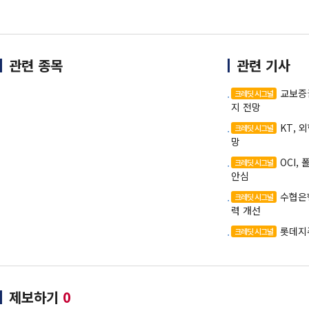
관련 종목
관련 기사
교보증
크레딧 시그널
지 전망
KT, 
크레딧 시그널
망
OCI,
크레딧 시그널
안심
수협은
크레딧 시그널
력 개선
롯데지
크레딧 시그널
제보하기
0