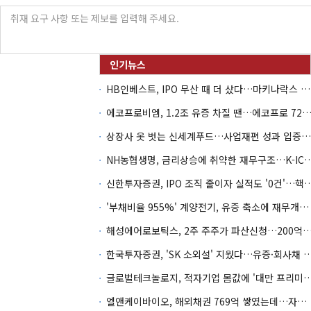
HB인베스트, IPO 무산 때 더 샀다…마키나락스 투자 2.7배 회수
에코프로비엠, 1.2조 유증 차질 땐…에코프로 7270억 '
상장사 옷 벗는 신세계푸드…사업재편 성과 입증할까
NH농협생명, 금리상승에 취약한 재무구조…K-IC
신한투자증권, IPO 조직 줄이자 실적도 '0건'
'부채비율 955%' 계양전기, 유증 축소에 재무개선 효과 '뚝'
해성에어로보틱스, 2주 주주가 파산신청…200억 CB 
한국투자증권, 'SK 소외설' 지웠다…유증·회사채 
글로벌테크놀로지, 적자기업 몸값에 '대만 프리미엄
엘앤케이바이오, 해외채권 769억 쌓였는데…자회사 4곳 자본잠식