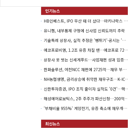
HB인베스트, IPO 무산 때 더 샀다…마키나락스 투자 2.7배 회수
유니켐, 내부통제 구멍에 신사업 신뢰도까지 추락
기술특례 상장사, 실적 추정은 '뻥튀기'·공시는 '누락'
에코프로비엠, 1.2조 유증 차질 땐…에코프로 7270억 '
상장사 옷 벗는 신세계푸드…사업재편 성과 입증할까
한화솔루션, 여천NCC 재편에 2725억…재무 부담 커지나
NH농협생명, 금리상승에 취약한 재무구조…K-IC
신한투자증권, IPO 조직 줄이자 실적도 '0건'
해성에어로보틱스, 2주 주주가 파산신청…200억 CB 
'부채비율 955%' 계양전기, 유증 축소에 재무개선 효과 '뚝'