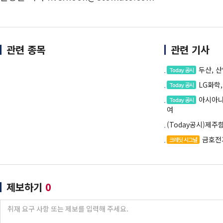
관련 종목
관련 기사
두산, 
Today 공시
LG화학
Today 공시
아시아나
Today 공시
여
(Today공시)제주
금호전기
크레딧 시그널
제보하기
0