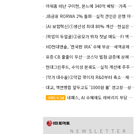
아워홈 떠난 구미현, 본느에 340억 베팅…가족 지배체제 구축
JB금융 RORWA 2% 돌파…실적 견인은 은
(AI 보험혁신)①생산성 최대 80% 개선…현실은 '실
(락업의 두얼굴)②공모가 뛰자 첫날 매도…FI 엑시트 전략 갈렸다
HD현대엔솔, '한국판 IRA' 수혜 부상…세액공
유증·CB 줄줄이 무산…코스닥 벌점 급증에 상폐
현대그린푸드, 수익성 본궤도…실적 개선에 주주환원까지
(약가 대수술)②약값 깎이자 R&D부터 축소…제약업계 비상경영 돌입
대교, 액면병합 앞두고도 '1000원 룰'
네패스, AI 수혜에도 레버리지 부담 여전
크레딧 시그널