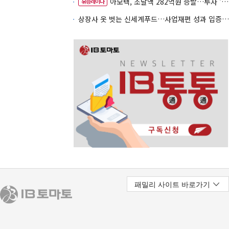
아모텍, 조달액 282억원 증발…투자 '속도 조절' 불가피
유증레이다
상장사 옷 벗는 신세계푸드…사업재편 성과 입증할까