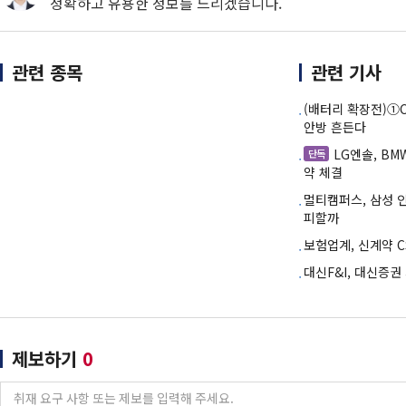
정확하고 유용한 정보를 드리겠습니다.
관련 종목
관련 기사
(배터리 확장전)①
안방 흔든다
LG엔솔, B
단독
약 체결
멀티캠퍼스, 삼성 
피할까
보험업계, 신계약 C
대신F&I, 대신증권
제보하기
0