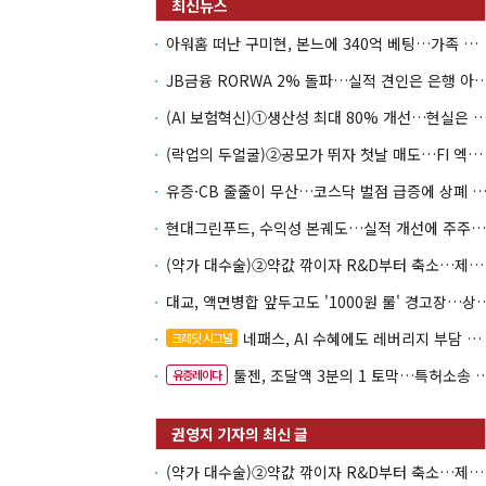
아워홈 떠난 구미현, 본느에 340억 베팅…가족 지배체제 구축
JB금융 RORWA 2% 돌파…실적 견인은 은
(AI 보험혁신)①생산성 최대 80% 개선…현실은 '실
(락업의 두얼굴)②공모가 뛰자 첫날 매도…FI 엑시트 전략 갈렸다
유증·CB 줄줄이 무산…코스닥 벌점 급증에 상폐
현대그린푸드, 수익성 본궤도…실적 개선에 주주환원까지
(약가 대수술)②약값 깎이자 R&D부터 축소…제약업계 비상경영 돌입
대교, 액면병합 앞두고도 '1000원 룰'
네패스, AI 수혜에도 레버리지 부담 여전
크레딧 시그널
툴젠, 조달액 3분의 1 토막…특허소송 비용부터 챙긴다
유증레이다
(약가 대수술)②약값 깎이자 R&D부터 축소…제약업계 비상경영 돌입