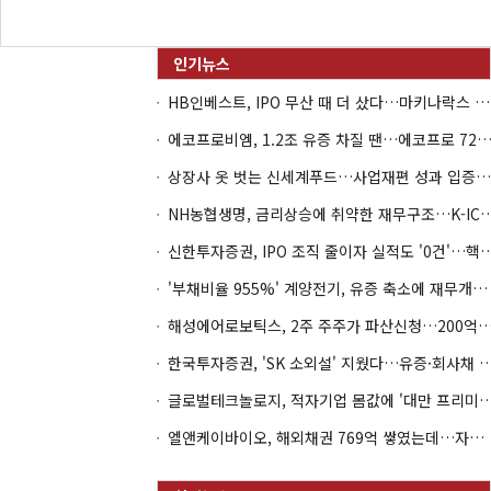
HB인베스트, IPO 무산 때 더 샀다…마키나락스 투자 2.7배 회수
에코프로비엠, 1.2조 유증 차질 땐…에코프로 7270억 '
상장사 옷 벗는 신세계푸드…사업재편 성과 입증할까
NH농협생명, 금리상승에 취약한 재무구조…K-IC
신한투자증권, IPO 조직 줄이자 실적도 '0건'
'부채비율 955%' 계양전기, 유증 축소에 재무개선 효과 '뚝'
해성에어로보틱스, 2주 주주가 파산신청…200억 CB 
한국투자증권, 'SK 소외설' 지웠다…유증·회사채 
글로벌테크놀로지, 적자기업 몸값에 '대만 프리미엄
엘앤케이바이오, 해외채권 769억 쌓였는데…자회사 4곳 자본잠식