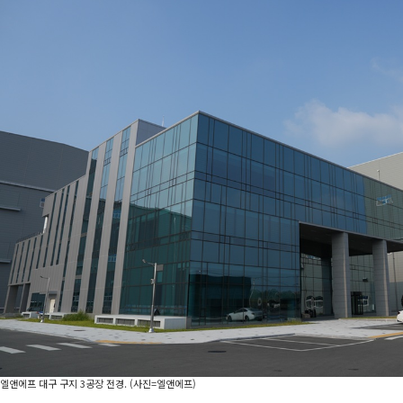
엘앤에프 대구 구지 3공장 전경. (사진=엘앤에프)