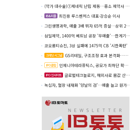
(약가 대수술)①제네릭 난립 제동…중소 제약사 수익성 비상
최진용 루스벤처스 대표·강승순 이사
IB&피플
그린생명과학, 매출 3배 뛰자 65억 증설…상위 2곳 의존도 
삼일제약, 1400억 베트남 공장 '무매출'…한계기업 편입
코오롱티슈진, 3상 실패에 1475억 CB '시한폭탄'
GS리테일, 구조조정 효과 본격화…재무체력 '강화'
크레딧 시그널
인제니아테라퓨틱스, 공모가 최하단 확정…600억 조달
IPO클립
글로벌테크놀로지, 해외사로 몸값 산정…520억 공모
IPO 인사이트
녹십자, 혈장 내재화 '양날의 검'…매출 늘고