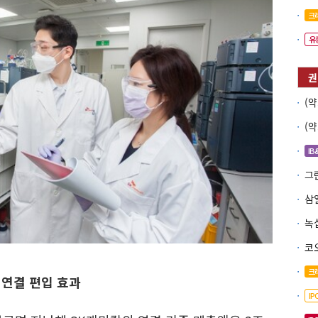
크
유
IB
코
크
 연결 편입 효과
I