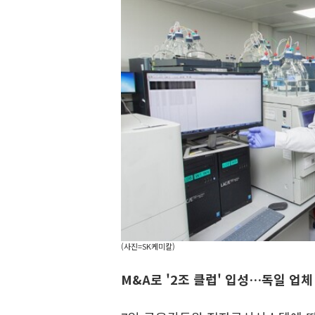
(사진=SK케미칼)
M&A로 '2조 클럽' 입성…독일 업체