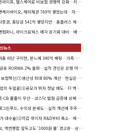
신한라이프, 헬스케어로 비보험 경쟁력 강화…치매·간병 공략
엘앤케이바이오, 해외채권 769억 쌓였는데…자회사 4곳 자본잠식
하나증권, 충당금 541억 쌓았지만…홈플러스 제재는 추가 비용 불씨
한앤컴퍼니, 마이크로웍스 매각 장기화 대비…배당 회수판 깔았다
아워홈 떠난 구미현, 본느에 340억 베팅…가족 지배체제 구축
JB금융 RORWA 2% 돌파…실적 견인은 은행 아닌 캐피탈
(AI 보험혁신)①생산성 최대 80% 개선…현실은 '실행 격차'
(락업의 두얼굴)②공모가 뛰자 첫날 매도…FI 엑시트 전략 갈렸다
유증·CB 줄줄이 무산…코스닥 벌점 급증에 상폐 압박
현대그린푸드, 수익성 본궤도…실적 개선에 주주환원까지
(약가 대수술)②약값 깎이자 R&D부터 축소…제약업계 비상경영 돌입
대교, 액면병합 앞두고도 '1000원 룰' 경고장…상장유지 시험대