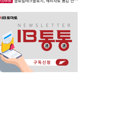
글로벌테크놀로지, 해외사로 몸값 산정…520억 공모
O 인사이트