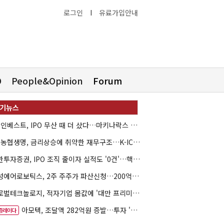
로그인
I
유료가입안내
O
People&Opinion
Forum
HB인베스트, IPO 무산 때 더 샀다…마키나락스 투자 2.7배 회수
NH농협생명, 금리상승에 취약한 재무구조…K-ICS 변동성 '주의보'
신한투자증권, IPO 조직 줄이자 실적도 '0건'…핵심 인력까지 이탈
해성에어로보틱스, 2주 주주가 파산신청…200억 CB 분쟁 확산
글로벌테크놀로지, 적자기업 몸값에 '대만 프리미엄'…공모가 논란
아모텍, 조달액 282억원 증발…투자 '속도 조절' 불가피
증레이다