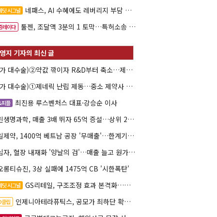
네패스, AI 수혜에도 레버리지 부담 여전
레딧 시그널
툴젠, 조달액 3분의 1 토막…특허소송 비용부터 챙긴다
증레이다
(약가 대수술)②약값 깎이자 R&D부터 축소…제약업계 비상경영 돌입
(약가 대수술)①제네릭 난립 제동…중소 제약사 수익성 비상
최진용 루스벤처스 대표·강승순 이사
&피플
그린생명과학, 매출 3배 뛰자 65억 증설…상위 2곳 의존도 82%
삼일제약, 1400억 베트남 공장 '무매출'…한계기업 편입 위기
녹십자, 혈장 내재화 '양날의 검'…매출 늘고 원가도 상승
오롱티슈진, 3상 실패에 1475억 CB '시한폭탄'
GS리테일, 구조조정 효과 본격화…재무체력 '강화'
레딧 시그널
인제니아테라퓨틱스, 공모가 최하단 확정…600억 조달
PO클립