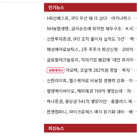
HB인베스트, IPO 무산 때 더 샀다…마키나락스 투자 2.7배 회수
NH농협생명, 금리상승에 취약한 재무구조…K-IC
신한투자증권, IPO 조직 줄이자 실적도 '0건'
해성에어로보틱스, 2주 주주가 파산신청…200억 CB 
글로벌테크놀로지, 적자기업 몸값에 '대만 프리미엄
아모텍, 조달액 282억원 증발…투자 '속도 조절' 불가피
유증레이다
신한라이프, 헬스케어로 비보험 경쟁력 강화…치매·간병 공략
엘앤케이바이오, 해외채권 769억 쌓였는데…자회사 4곳 자본잠식
하나증권, 충당금 541억 쌓았지만…홈플러스 제재는 추가 비용 불씨
한앤컴퍼니, 마이크로웍스 매각 장기화 대비…배당 회수판 깔았다