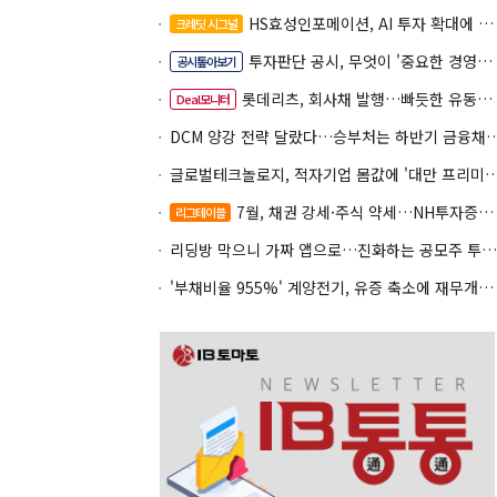
HS효성인포메이션, AI 투자 확대에 실적 체력 강화
크레딧 시그널
투자판단 공시, 무엇이 '중요한 경영사항'일까
공시톺아보기
롯데리츠, 회사채 발행…빠듯한 유동성 차환으로 대응
Deal모니터
DCM 양강 전략 달랐다…승부처는 하
글로벌테크놀로지, 적자기업 몸값에 '대만 프리미엄
7월, 채권 강세·주식 약세…NH투자증권 DCM 2관왕
리그테이블
리딩방 막으니 가짜 앱으로…진화하는 공모주 투자사기
'부채비율 955%' 계양전기, 유증 축소에 재무개선 효과 '뚝'