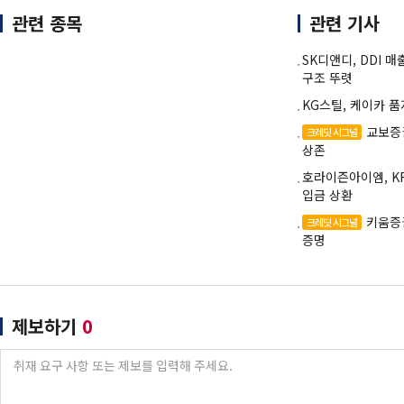
관련 종목
관련 기사
SK디앤디, DDI 
구조 뚜렷
KG스틸, 케이카 
교보증
크레딧 시그널
상존
호라이즌아이엠, K
입금 상환
키움증
크레딧 시그널
증명
제보하기
0