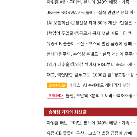
아워홈 떠난 구미현, 본느에 340억 베팅…가족 지배체제 구축
JB금융 RORWA 2% 돌파…실적 견인은 은
(AI 보험혁신)①생산성 최대 80% 개선…현실은 '실
(락업의 두얼굴)②공모가 뛰자 첫날 매도…FI 엑시트 전략 갈렸다
유증·CB 줄줄이 무산…코스닥 벌점 급증에 상폐
현대그린푸드, 수익성 본궤도…실적 개선에 주주환원까지
(약가 대수술)②약값 깎이자 R&D부터 축소…제약업계 비상경영 돌입
대교, 액면병합 앞두고도 '1000원 룰'
네패스, AI 수혜에도 레버리지 부담 여전
크레딧 시그널
툴젠, 조달액 3분의 1 토막…특허소송 비용부터 챙긴다
유증레이다
아워홈 떠난 구미현, 본느에 340억 베팅…가족 지배체제 구축
유증·CB 줄줄이 무산…코스닥 벌점 급증에 상폐